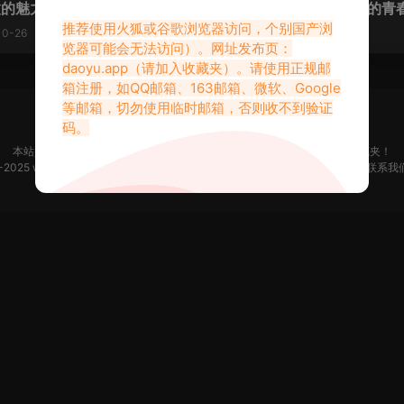
嗷的魅力世界
“秘语空间”，感受极致的青
推荐使用火狐或谷歌浏览器访问，个别国产浏
10-26
2025-10-26
览器可能会无法访问）。网址发布页：
daoyu.app
（请加入收藏夹）。请使用正规邮
箱注册，如QQ邮箱、163邮箱、微软、Google
等邮箱，切勿使用临时邮箱，否则收不到验证
码。
本站是只搬运福利但不生产福利。如果你觉得本站做的不错，请添加到收藏夹！
2-2025 www.daoyu.app 所有文章均收集于网络，若侵犯了您的合法权益，请联系