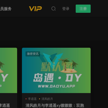
会员服务
登录
注册
微密资讯
李逍遥
清风皓月
李逍遥
清风皓月与李逍遥xy嗷嗷嗷：双胞