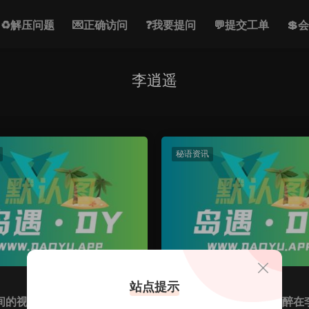
♻解压问题
💌正确访问
❓我要提问
💬提交工单
💲
李逍遥
秘语资讯
李逍遥
站点提示
间的视觉盛宴：探寻李逍遥x
颜值与活力的碰撞：沉醉在