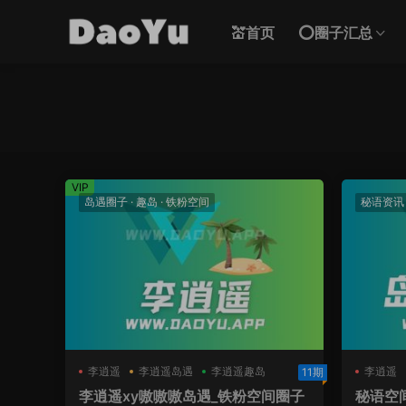
💒首页
⭕圈子汇总
VIP
岛遇圈子
·
趣岛
·
铁粉空间
秘语资讯
李逍遥
李逍遥岛遇
李逍遥趣岛
李逍遥
11期
李逍遥xy嗷嗷嗷岛遇_铁粉空间圈子
秘语空