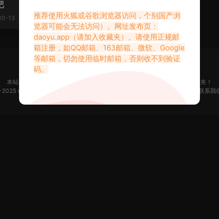
吧
推荐使用火狐或谷歌浏览器访问，个别国产浏
10-13
览器可能会无法访问）。网址发布页：
daoyu.app
（请加入收藏夹）。请使用正规邮
箱注册，如QQ邮箱、163邮箱、微软、Google
等邮箱，切勿使用临时邮箱，否则收不到验证
码。
本站是只搬运福利但不生产福利。如果你觉得本站做的不错，请添加到收藏夹！
2-2025 www.daoyu.app 所有文章均收集于网络，若侵犯了您的合法权益，请联系