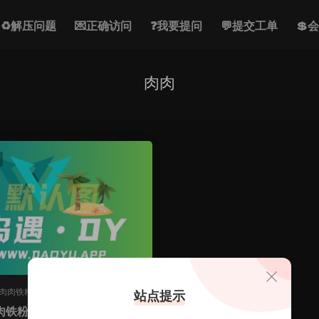
♻解压问题
💌正确访问
❓我要提问
💬提交工单
💲
肉肉
肉肉铁粉空间
站点提示
肉铁粉空间图片，来探索时