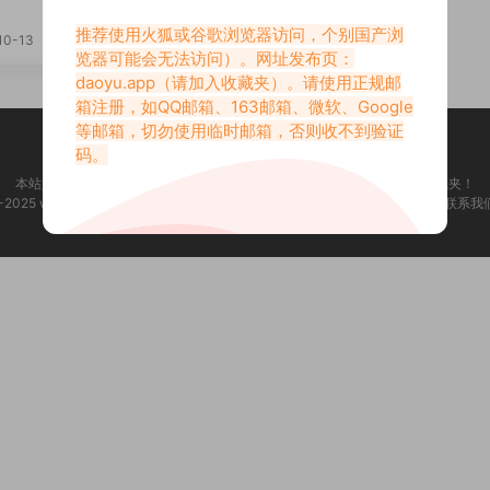
推荐使用火狐或谷歌浏览器访问，个别国产浏
10-13
览器可能会无法访问）。网址发布页：
daoyu.app
（请加入收藏夹）。请使用正规邮
箱注册，如QQ邮箱、163邮箱、微软、Google
等邮箱，切勿使用临时邮箱，否则收不到验证
码。
本站是只搬运福利但不生产福利。如果你觉得本站做的不错，请添加到收藏夹！
2-2025 www.daoyu.app 所有文章均收集于网络，若侵犯了您的合法权益，请联系