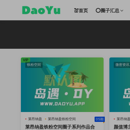
💒首页
⭕圈子汇总
VIP
铁粉空间
微密资讯
莱昂纳盈
莱昂纳盈铁粉空间
莱昂纳
05期
莱昂纳盈铁粉空间圈子系列作品合
颜值博