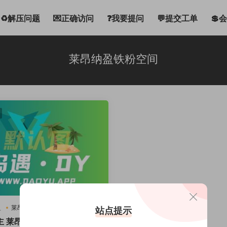
♻解压问题
💌正确访问
❓我要提问
💬提交工单
💲
莱昂纳盈铁粉空间
盈
莱昂纳盈铁粉空间
站点提示
主 莱昂纳盈铁粉空间资源鉴