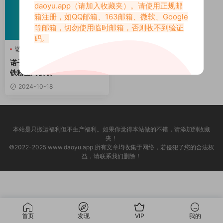
daoyu.app
（请加入收藏夹）。请使用正规邮
箱注册，如QQ邮箱、163邮箱、微软、Google
等邮箱，切勿使用临时邮箱，否则收不到验证
码。
诺子酱
诺子酱weme圈
诺子酱铁粉空间
诺子酱weme圈资源，诺子酱
铁粉空间获取
2024-10-18
本站是只搬运福利但不生产福利。如果你觉得本站做的不错，请添加到收藏
夹！
©2022-2025 www.daoyu.app 所有文章均收集于网络，若侵犯了您的合法权
益，请联系我们删除！
首页
发现
VIP
我的