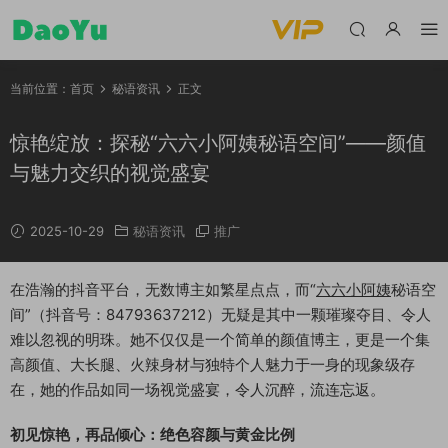
当前位置：
首页
秘语资讯
正文
惊艳绽放：探秘“六六小阿姨秘语空间”——颜值
与魅力交织的视觉盛宴
2025-10-29
秘语资讯
推广
在浩瀚的抖音平台，无数博主如繁星点点，而“
六六小阿姨
秘语空
间”（抖音号：84793637212）无疑是其中一颗璀璨夺目、令人
难以忽视的明珠。她不仅仅是一个简单的颜值博主，更是一个集
高颜值、大长腿、火辣身材与独特个人魅力于一身的现象级存
在，她的作品如同一场视觉盛宴，令人沉醉，流连忘返。
初见惊艳，再品倾心：绝色容颜与黄金比例