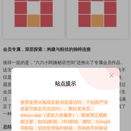
会员专属，深层探索：构建与粉丝的独特连接
值得一提的是，“六六小阿姨秘语空间”还推出了专属会员作品，
这无疑是她与粉丝之间建立更深层次连接的一种创新方式。这不
仅是对她个人魅力和作品价值的肯定，更是为那些真正欣赏她、
站点提示
愿意支持她的粉丝提供了一个更私密、更专属的互动空间。通过
会员作品，粉丝们或许能够更深入地了解她的创作理念、日常生
活，或者欣赏到更加独家、更具艺术性的内容。这种模式，既满
推荐使用火狐或谷歌浏览器访问，个别国产浏
足了粉丝的期待，也体现了博主对内容质量的极致追求，形成了
览器可能会无法访问）。网址发布页：
一种良性的互动生态。
daoyu.app
（请加入收藏夹）。请使用正规邮
箱注册，如QQ邮箱、163邮箱、微软、Google
总结：不只是颜值博主，更是美的传播者
等邮箱，切勿使用临时邮箱，否则收不到验证