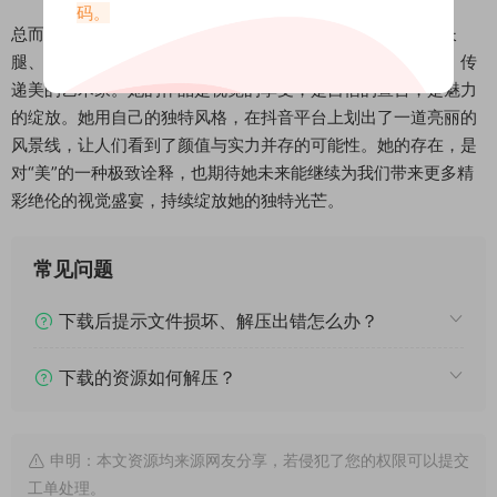
码。
总而言之，“六六小阿姨秘语空间”不仅仅是一位高颜值、大长
腿、身材火辣的抖音颜值博主，她更是一位懂得如何展现美、传
递美的艺术家。她的作品是视觉的享受，是自信的宣言，是魅力
的绽放。她用自己的独特风格，在抖音平台上划出了一道亮丽的
风景线，让人们看到了颜值与实力并存的可能性。她的存在，是
对“美”的一种极致诠释，也期待她未来能继续为我们带来更多精
彩绝伦的视觉盛宴，持续绽放她的独特光芒。
常见问题
下载后提示文件损坏、解压出错怎么办？
下载的资源如何解压？
申明：本文资源均来源网友分享，若侵犯了您的权限可以提交
工单处理。