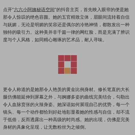
点开“
六六小阿姨秘语空间
”的抖音主页，首先映入眼帘的便是她
那令人惊叹的绝色容颜。她的五官精致立体，眉眼间流转着自信
与妩媚，无论是明媚的笑容还是偶尔的冷艳神情，都散发出一种
独特的吸引力。这种美并非千篇一律的网红脸，而是充满了辨识
度与个人风格，如同精心雕琢的艺术品，耐人寻味。
更令人称道的是她那令人艳羡的黄金比例身材。修长笔直的大长
腿仿佛能延伸到屏幕之外，与婀娜多姿的曲线完美结合，勾勒出
令人血脉贲张的火辣身姿。她深谙如何展现自己的优势，每一个
镜头、每一个动作都恰到好处地彰显着她的性感与自信，却不流
于低俗，反而透露出一种高级的时尚感。她的出现，仿佛是完美
身材的具象化呈现，让无数粉丝为之倾倒。