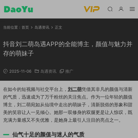
当前位置：
首页
岛遇资讯
正文
抖音刘二萌岛遇APP的全能博主，颜值与魅力并
存的萌妹子
2025-11-06
岛遇资讯
推广
在如今的短视频与社交平台上，
刘二萌
凭借其非凡的颜值与清新
的气质，迅速成为了万千粉丝的关注焦点。作为一位年轻的颜值
博主，刘二萌宛如从仙境中走出的萌妹子，清新脱俗的形象和甜
美的笑容让人一见倾心。她那一双修身的双腿更是让人惊叹，既
充满力量感又不失优雅，是她身上最引人注目的亮点之一。
仙气十足的颜值与迷人的气质