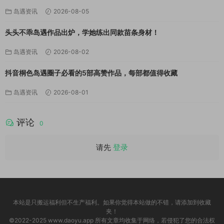
岛遇资讯
2026-08-05
头头不乖岛遇作品出炉，学她练出同款苗条身材！
岛遇资讯
2026-08-02
抖音桐色岛遇圈子必看的5部高赞作品，每部都值得收藏
岛遇资讯
2026-08-01
评论
0
请先
登录
本站是只搬运福利但不生产福利。如果你觉得本站做的不错，请添加到收藏
夹！
©2022-2025 www.daoyu.app 所有文章均收集于网络，若侵犯了您的合法权