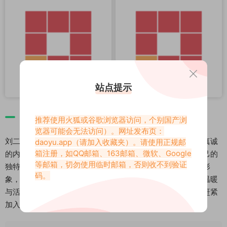
站点提示
结语：无可抵挡的魅力
推荐使用火狐或谷歌浏览器访问，个别国产浏
览器可能会无法访问）。网址发布页：
刘二萌不仅仅是一个颜值出众的博主，更是一位充满创意与真诚
daoyu.app
（请加入收藏夹）。请使用正规邮
箱注册，如QQ邮箱、163邮箱、微软、Google
的内容创作者。她通过抖音、微博和岛遇APP等平台，将自己的
等邮箱，切勿使用临时邮箱，否则收不到验证
独特魅力展现得淋漓尽致，凭借自然不做作的个性和甜美的形
码。
象，吸引了无数忠实粉丝。她的每一条视频和动态都充满了温暖
与活力，给人带来了满满的正能量。如果你还没有关注她，赶紧
加入这个可爱又才华横溢的萌妹子大家庭吧！