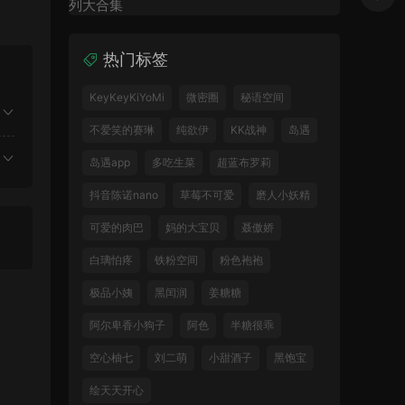
热门标签
KeyKeyKiYoMi
微密圈
秘语空间
不爱笑的赛琳
纯欲伊
KK战神
岛遇
岛遇app
多吃生菜
超蓝布罗莉
抖音陈诺nano
草莓不可爱
磨人小妖精
可爱的肉巴
妈的大宝贝
聂傲娇
白璃怕疼
铁粉空间
粉色袍袍
极品小姨
黑闰润
姜糖糖
阿尔卑香小狗子
阿色
半糖很乖
空心柚七
刘二萌
小甜酒子
黑饱宝
绘天天开心