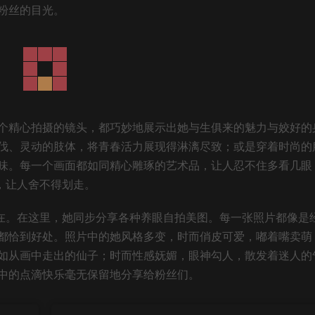
粉丝的目光。
个精心拍摄的镜头，都巧妙地展示出她与生俱来的魅力与姣好的
伐、灵动的肢体，将青春活力展现得淋漓尽致；或是穿着时尚的
味。每一个画面都如同精心雕琢的艺术品，让人忍不住多看几眼
，让人舍不得划走。
存在。在这里，她同步分享各种养眼自拍美图。每一张照片都像是
都恰到好处。照片中的她风格多变，时而俏皮可爱，嘟着嘴卖萌
如从画中走出的仙子；时而性感妩媚，眼神勾人，散发着迷人的
中的点滴快乐毫无保留地分享给粉丝们。