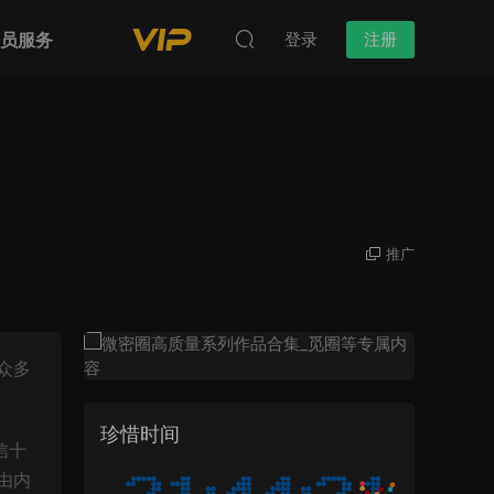
会员服务
登录
注册
推广
众多
珍惜时间
信十
由内