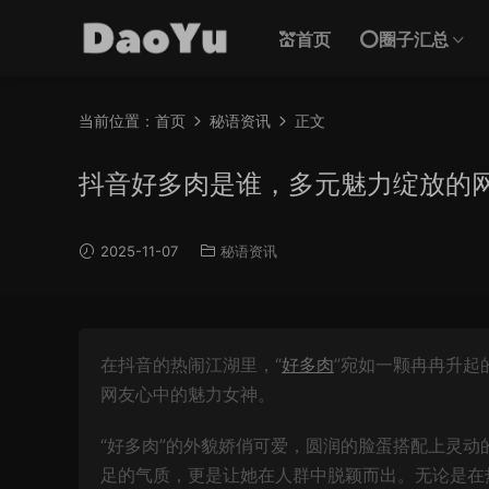
💒首页
⭕圈子汇总
当前位置：
首页
秘语资讯
正文
抖音好多肉是谁，多元魅力绽放的
2025-11-07
秘语资讯
在抖音的热闹江湖里，“
好多肉
”宛如一颗冉冉升起
网友心中的魅力女神。
“好多肉”的外貌娇俏可爱，圆润的脸蛋搭配上灵
足的气质，更是让她在人群中脱颖而出。无论是在