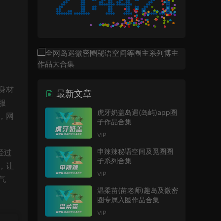
身材
最新文章
服
虎牙奶盖岛遇(岛屿)app圈
，网
子作品合集
VIP
申辣辣秘语空间及觅圈圈
经过
子系列合集
，让
VIP
气
温柔苗(苗老师)趣岛及微密
圈专属入圈作品合集
VIP