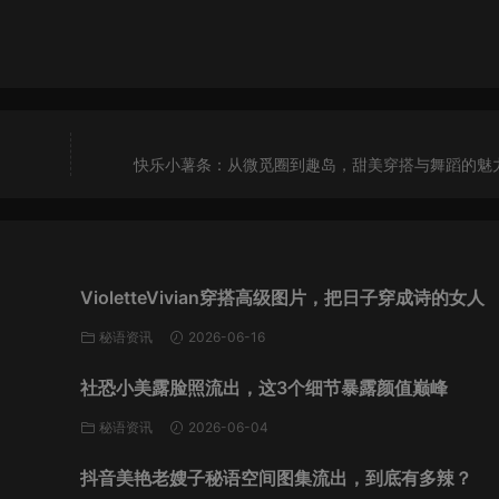
快乐小薯条：从微觅圈到趣岛，甜美穿搭与舞蹈的魅
VioletteVivian穿搭高级图片，把日子穿成诗的女人
秘语资讯
2026-06-16
社恐小美露脸照流出，这3个细节暴露颜值巅峰
秘语资讯
2026-06-04
抖音美艳老嫂子秘语空间图集流出，到底有多辣？