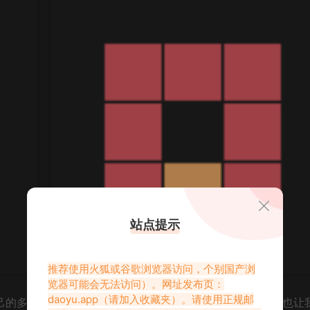
站点提示
推荐使用火狐或谷歌浏览器访问，个别国产浏
览器可能会无法访问）。网址发布页：
daoyu.app
（请加入收藏夹）。请使用正规邮
自己的多元魅力，在网络世界里绽放着属于自己的独特光彩，也让