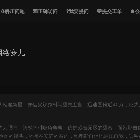
♻解压问题
💌正确访问
❓我要提问
💬提交工单
💲
网络宠儿
的璀璨新星，凭借火辣身材与甜美五官，迅速圈粉近40万，成为
动的大眼睛，笑起来时嘴角弯弯，仿佛藏着无尽的甜蜜。而她那自
热闹的街头，还是在安静的室内，她都能自信地展现自我，这种