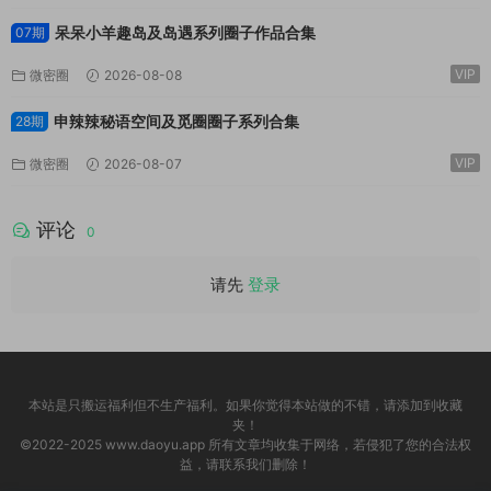
呆呆小羊趣岛及岛遇系列圈子作品合集
07期
VIP
微密圈
2026-08-08
申辣辣秘语空间及觅圈圈子系列合集
28期
VIP
微密圈
2026-08-07
评论
0
请先
登录
本站是只搬运福利但不生产福利。如果你觉得本站做的不错，请添加到收藏
夹！
©2022-2025 www.daoyu.app 所有文章均收集于网络，若侵犯了您的合法权
益，请联系我们删除！