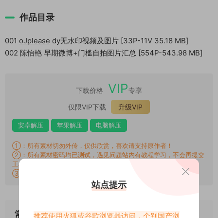
作品目录
001
oJplease
dy无水印视频及图片 [33P-11V 35.18 MB]
002 陈怡艳 早期微博+门槛自拍图片汇总 [554P-543.98 MB]
VIP
下载价格
专享
仅限VIP下载
升级VIP
安卓解压
苹果解压
电脑解压
①：所有素材切勿外传，仅供欣赏，喜欢请支持原作者！
②：所有素材密码均已测试，遇见问题站内有教程学习，不会再提交
工单。
③：所有素材均无露点、纯绿色版本，若有需求请另寻，谢谢！
站点提示
常见问题
推荐使用火狐或谷歌浏览器访问，个别国产浏