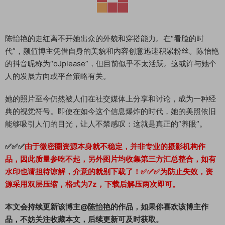
陈怡艳的走红离不开她出众的外貌和穿搭能力。在“看脸的时
代”，颜值博主凭借自身的美貌和内容创意迅速积累粉丝。陈怡艳
的抖音昵称为“oJplease”，但目前似乎不太活跃。这或许与她个
人的发展方向或平台策略有关。
她的照片至今仍然被人们在社交媒体上分享和讨论，成为一种经
典的视觉符号。即使在如今这个信息爆炸的时代，她的美照依旧
能够吸引人们的目光，让人不禁感叹：这就是真正的“养眼”。
✅✅✅
由于微密圈资源本身就不稳定，并非专业的摄影机构作
品，因此质量参吃不起，另外图片均收集第三方汇总整合，如有
水印也请担待谅解，介意的就别下载了！✅✅✅为防止失效，资
源采用双层压缩，格式为7z，下载后解压两次即可。
本文会持续更新该博主@
陈怡艳
的作品，如果你喜欢该博主作
品，不妨关注收藏本文，后续更新可及时获取。