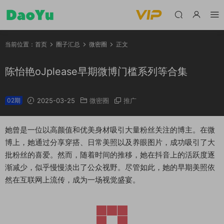
当前位置：
首页
圈子汇总
微密圈
正文
陈怡艳oJplease早期微博门槛系列等合集
02期
2025-03-25
微密圈
推广
她曾是一位以高颜值和优美身材吸引大量粉丝关注的博主。在微
博上，她通过分享穿搭、日常美照以及养眼图片，成功吸引了大
批粉丝的喜爱。然而，随着时间的推移，她在抖音上的活跃度逐
渐减少，似乎慢慢淡出了公众视野。尽管如此，她的早期美照依
然在互联网上流传，成为一场视觉盛宴。