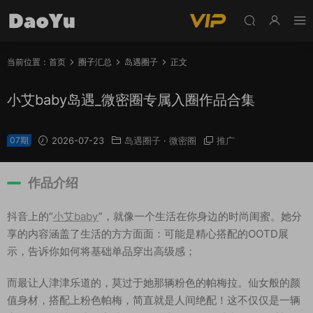
当前位置：
首页
圈子汇总
岛遇圈子
正文
小艾baby岛遇_微密圈专属入圈作品合集
07期
2026-07-23
岛遇圈子
·
微密圈
推广
作品介绍
抖音上的“
小艾baby
”，就像一个生活在你身边的时尚闺蜜。她分
享的内容涵盖了生活的方方面面：可能是精心搭配的OOTD展
示，告诉你如何将基础单品穿出高级感；
而最让人津津乐道的，莫过于她那辆粉色的帕梅拉。仙女般的颜
值身材，搭配上粉色帕梅，简直就是人间绝配！这不仅仅是一辆