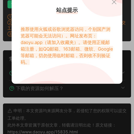
安卓解压
苹果解压
电脑解压
站点提示
①：所有素材切勿外传，仅供欣赏，喜欢请支持原作者！
②：所有素材密码均已测试，遇见问题站内有教程学习，不会再提交
工单。
推荐使用火狐或谷歌浏览器访问，个别国产浏
③：所有素材均无露点、纯绿色版本，若有需求请另寻，谢谢！
览器可能会无法访问）。网址发布页：
daoyu.app
（请加入收藏夹）。请使用正规邮
箱注册，如QQ邮箱、163邮箱、微软、Google
等邮箱，切勿使用临时邮箱，否则收不到验证
常见问题
码。
下载后提示文件损坏、解压出错怎么办？
下载的资源如何解压？
申明：本文资源均来源网友分享，若侵犯了您的权限可以提交
工单处理。
此外本文章皆属于原创文章，转载请注明出处！原文链接：
https://www.daoyu.app/15835.html