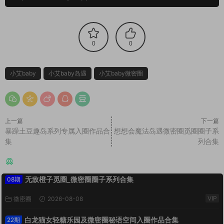
0
0
小艾baby
小艾baby岛遇
小艾baby微密圈
上一篇
下一篇
暴躁土豆趣岛系列专属入圈作品合
想想会魔法岛遇微密圈觅圈圈子系
集
列合集
猜你喜欢
无敌橙子觅圈_微密圈圈子系列合集
08期
VIP
微密圈
2026-08-08
白龙猫女轻糖乐园及微密圈秘语空间入圈作品合集
22期