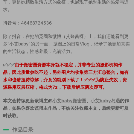
车，更是她精致生活方式的象征，也展现了她对生活的热爱与追
求。
抖音号：46468724536
除了抖音，在她的觅圈和微博（艾酱酱呀）上，我们还能看到更
多“小艾baby”的另一面。觅圈上的日常Vlog，记录了她更加真实
的生活状态，性感养眼，充满活力。
✅✅✅
由于微密圈资源本身就不稳定，并非专业的摄影机构作
品，因此质量参吃不起，另外图片均收集第三方汇总整合，如有
水印也请担待谅解，介意的就别下载了！✅✅✅为防止失效，资
源采用双层压缩，格式为7z，下载后解压两次即可。
本文会持续更新该博主@
小艾baby微密圈
、
小艾baby岛遇
的作
品，如果你喜欢该博主作品，不妨关注收藏本文，后续更新可及
时获取。
作品目录