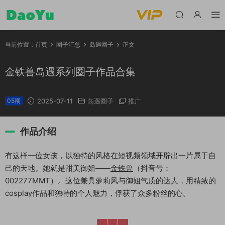
当前位置：
首页
圈子汇总
岛遇圈子
正文
金铁兽岛遇系列圈子作品合集
05期
2025-07-11
岛遇圈子
推广
作品介绍
有这样一位女孩，以独特的风格在短视频领域开辟出一片属于自
己的天地。她就是甜美御姐——
金铁兽
（抖音号：
002277MMT）。这位兼具萝莉风与御姐气质的达人，用精致的
cosplay作品和独特的个人魅力，俘获了众多粉丝的心。