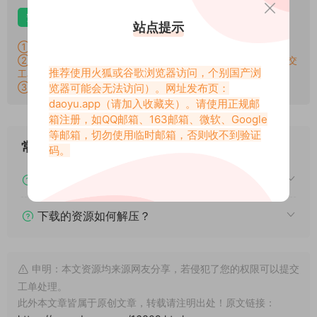
安卓解压
苹果解压
电脑解压
站点提示
①：所有素材切勿外传，仅供欣赏，喜欢请支持原作者！
②：所有素材密码均已测试，遇见问题站内有教程学习，不会再提交
推荐使用火狐或谷歌浏览器访问，个别国产浏
工单。
③：所有素材均无露点、纯绿色版本，若有需求请另寻，谢谢！
览器可能会无法访问）。网址发布页：
daoyu.app
（请加入收藏夹）。请使用正规邮
箱注册，如QQ邮箱、163邮箱、微软、Google
等邮箱，切勿使用临时邮箱，否则收不到验证
常见问题
码。
下载后提示文件损坏、解压出错怎么办？
下载的资源如何解压？
申明：本文资源均来源网友分享，若侵犯了您的权限可以提交
工单处理。
此外本文章皆属于原创文章，转载请注明出处！原文链接：