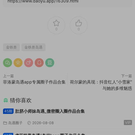
https://www.daoyu.app/16309.html
0
0
金铁兽
金铁兽岛遇
上一篇
下一篇
菲洛蒙岛遇app专属圈子作品合集
荷尔蒙的具现：抖音红人“小雪家”
与她的多维魅惑
猜你喜欢
肚脐小师妹岛遇_微密圈入圈作品合集
45期
VIP
岛遇圈子
2026-08-08