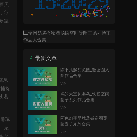
着天
，每
要靠
最新文章
陈不凡超甜觅圈_微密圈入
圈作品合集
漓尽
VIP
于捕捉
妈的大宝贝趣岛_铁粉空间
头巷
圈子系列作品合集
VIP
阿色幻宇星球及微密圈觅
心雕琢
圈圈子系列合集
、充
VIP
学反