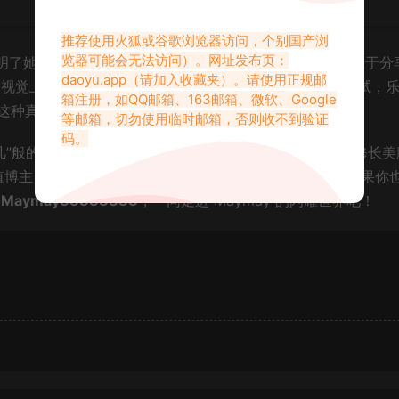
推荐使用火狐或谷歌浏览器访问，个别国产浏
览器可能会无法访问）。网址发布页：
，也证明了她作品的独特性和感染力。在这个汇聚了热爱生活、乐于分
daoyu.app
（请加入收藏夹）。请使用正规邮
供了视觉上的享受，更传递着积极乐观的生活态度。她敢于尝试，
箱注册，如QQ邮箱、163邮箱、微软、Google
这种真实而勇敢的精神，正是吸引无数粉丝的原因。
等邮箱，切勿使用临时邮箱，否则收不到验证
码。
女下凡”般的甜美外貌、充满活力的表现，以及那双令人瞩目的修长美
颜值博主，更是一位用青春和活力感染他人的生活艺术家。如果你
号
Maymay88888888
，一同走进 Maymay 的闪耀世界吧！