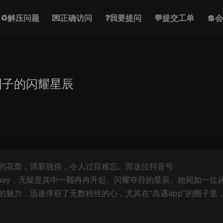
♻解压问题
💌正确访问
❓我要提问
💬提交工单
💲
p圈子的闪耀星辰
的花蕾，清新脱俗，令人过目难忘。而这位抖音号
ymay，无疑是其中一颗冉冉升起、闪耀夺目的星辰。她宛如一位
魅力，迅速俘获了无数粉丝的心，尤其在“岛遇app”的圈子里