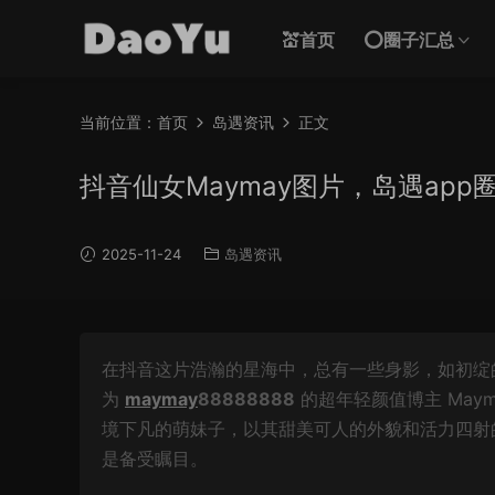
💒首页
⭕圈子汇总
当前位置：
首页
岛遇资讯
正文
抖音仙女Maymay图片，岛遇ap
2025-11-24
岛遇资讯
在抖音这片浩瀚的星海中，总有一些身影，如初绽
为
maymay
88888888
的超年轻颜值博主 Ma
境下凡的萌妹子，以其甜美可人的外貌和活力四射的
是备受瞩目。