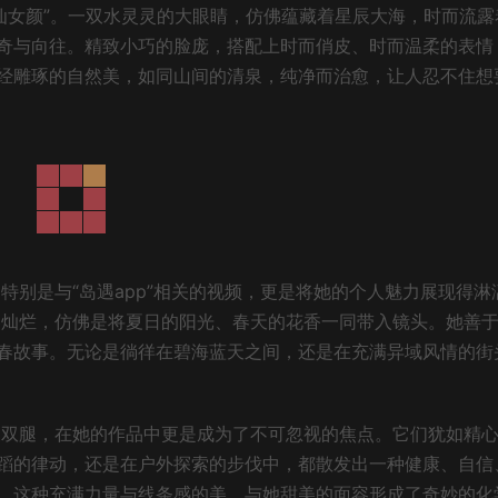
的“仙女颜”。一双水灵灵的大眼睛，仿佛蕴藏着星辰大海，时而流露
奇与向往。精致小巧的脸庞，搭配上时而俏皮、时而温柔的表情
经雕琢的自然美，如同山间的清泉，纯净而治愈，让人忍不住想
，特别是与“岛遇app”相关的视频，更是将她的个人魅力展现得淋
笑容灿烂，仿佛是将夏日的阳光、春天的花香一同带入镜头。她善
春故事。无论是徜徉在碧海蓝天之间，还是在充满异域风情的街
。
修长双腿，在她的作品中更是成为了不可忽视的焦点。它们犹如精
蹈的律动，还是在户外探索的步伐中，都散发出一种健康、自信
。这种充满力量与线条感的美，与她甜美的面容形成了奇妙的化