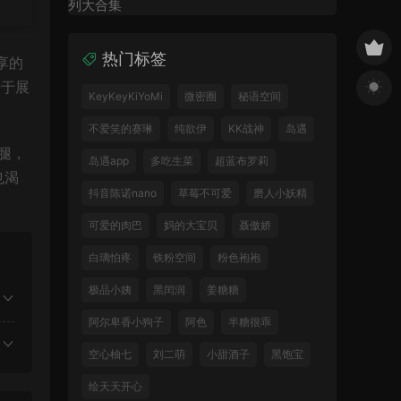
热门标签
享的
乐于展
KeyKeyKiYoMi
微密圈
秘语空间
不爱笑的赛琳
纯欲伊
KK战神
岛遇
腿，
岛遇app
多吃生菜
超蓝布罗莉
也渴
抖音陈诺nano
草莓不可爱
磨人小妖精
可爱的肉巴
妈的大宝贝
聂傲娇
白璃怕疼
铁粉空间
粉色袍袍
极品小姨
黑闰润
姜糖糖
阿尔卑香小狗子
阿色
半糖很乖
空心柚七
刘二萌
小甜酒子
黑饱宝
绘天天开心