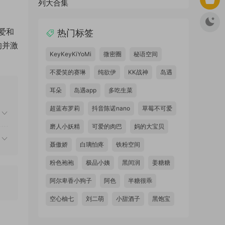
爱和
热门标签
响并激
KeyKeyKiYoMi
微密圈
秘语空间
不爱笑的赛琳
纯欲伊
KK战神
岛遇
耳朵
岛遇app
多吃生菜
超蓝布罗莉
抖音陈诺nano
草莓不可爱
磨人小妖精
可爱的肉巴
妈的大宝贝
聂傲娇
白璃怕疼
铁粉空间
粉色袍袍
极品小姨
黑闰润
姜糖糖
阿尔卑香小狗子
阿色
半糖很乖
空心柚七
刘二萌
小甜酒子
黑饱宝