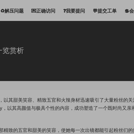
♻解压问题
💌正确访问
❓我要提问
💬提交工单
💲
一览赏析
，以其甜美笑容、精致五官和火辣身材迅速吸引了大量粉丝的关
吖yyy，以其高颜值与极具个性的内容，成功塑造了一个既时尚又亲
那精致的五官和甜美的笑容，使她每一次出镜都能引起粉丝们的