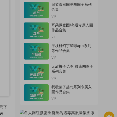
闰节微密圈觅圈圈子系列
合集
VIP
耳朵微密圈/岛遇专属入圈
作品合集
VIP
半枝桃幻宇星球app系列
等作品合集
VIP
无敌橙子觅圈_微密圈圈子
系列合集
VIP
我歇菜了趣岛系列专属入
圈作品合集
VIP
示了
桥