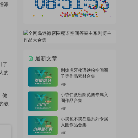
增添
最新文章
引了
别拔虎牙秘语铁粉空间圈
人的
子等作品素材合集
VIP
小杏仁微密圈觅圈专属入
、健
圈作品合集
的教
VIP
小哭包不哭岛遇系列专属
入圈作品合集
VIP