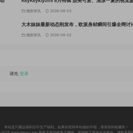
动
KeyKeykiyomi 8月特辑 甜美可爱、清凉一夏的视觉
微密资讯
2026-08-03
大木妹妹最新动态刚发布，欧派身材瞬间引爆全网讨
微密资讯
2026-08-02
请先
登录
本站是只搬运福利但不生产福利。如果你觉得本站做的不错，请添加到收藏夹！
2-2025 www.daoyu.app 所有文章均收集于网络，若侵犯了您的合法权益，请联系