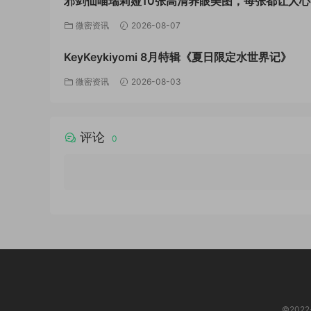
邪剑仙喵瑞莉娅10张高清养眼美图，每张都让人心
微密资讯
2026-08-07
KeyKeykiyomi 8月特辑《夏日限定水世界记》
微密资讯
2026-08-03
评论
0
©202