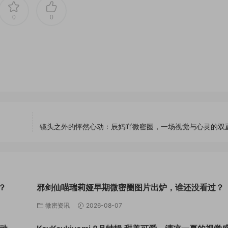
0
0
镜头之外的怦然心动：辰妈吖微密圈，一场视觉与心灵的双
？
邪剑仙喵瑞莉娅早期微密圈图片出炉，谁还没看过？
微密资讯
2026-08-07