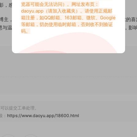
览器可能会无法访问）。网址发布页：
影，感受到她的真诚与关怀。
daoyu.app
（请加入收藏夹）。请使用正规邮
箱注册，如QQ邮箱、163邮箱、微软、Google
博主，她凭借自身的颜值、才华与亲和力，赢得了无数粉丝的喜
等邮箱，切勿使用临时邮箱，否则收不到验证
慧与温暖的“偶像”。未来，相信她会继续以自己独特的魅力，影
码。
可以提交工单处理。
接：
https://www.daoyu.app/18600.html