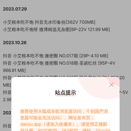
2023.07.29
小艾根本吃不饱 抖音无水印备份[362V 700MB]
小艾根本吃不饱呀 微博精选无杂图[6P-22V 121.99 MB]
2023.10.26
抖音 小艾根本吃不饱 微密圈 NO.017期 [29P-4.10 MB]
抖音 小艾根本吃不饱 微密圈 NO.018期 圣诞红丝 [95P-4V
966.91 MB]
抖音 小艾根本吃不饱 微密圈 NO.019期 双马尾白丝 [1V-656.20
MB]
站点提示
抖音 小艾根本吃不饱 微密圈 NO.020期 2888嘉宾专享 [107P-5V
2.96 GB]
推荐使用火狐或谷歌浏览器访问，个别国产浏
2025.06.08
览器可能会无法访问）。网址发布页：
daoyu.app
（请加入收藏夹）。请使用正规邮
抖音 小艾根本吃不饱 微密圈 NO.021期 [112P2V 239MB]
箱注册，如QQ邮箱、163邮箱、微软、Google