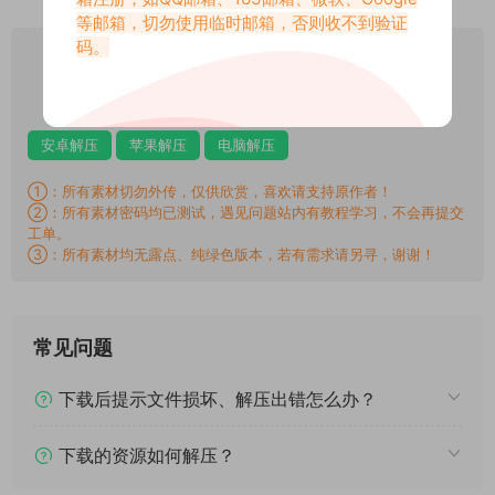
等邮箱，切勿使用临时邮箱，否则收不到验证
码。
包季VIP
下载价格
专享
仅限包季VIP下载
升级包季VIP
安卓解压
苹果解压
电脑解压
①：所有素材切勿外传，仅供欣赏，喜欢请支持原作者！
②：所有素材密码均已测试，遇见问题站内有教程学习，不会再提交
工单。
③：所有素材均无露点、纯绿色版本，若有需求请另寻，谢谢！
常见问题
下载后提示文件损坏、解压出错怎么办？
下载的资源如何解压？