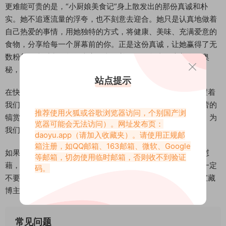
更难能可贵的是，“小厨娘美食记”身上散发出的那份真诚和朴
实。她不追逐流量的浮夸，也不刻意去迎合。她只是认真地做着
自己热爱的事情，用她独特的方式，将健康、美味、充满爱意的
食物，分享给每一个屏幕前的你。正是这份真诚，让她赢得了无
数粉丝的喜爱和信赖，大家愿意跟着她，一起去探索美食的奥
秘，一起去品味生活的美好。
站点提示
在快节奏的现代生活中，“小厨娘美食记”就像一股清流，提醒着
我们放慢脚步，感受生活中的点滴美好。她的美食，是给味蕾的
推荐使用火狐或谷歌浏览器访问，个别国产浏
犒赏，更是给心灵的慰藉。她用她的双手，和对美食的热情，为
览器可能会无法访问）。网址发布页：
我们描绘了一幅幅充满温暖和色彩的生活画卷。
daoyu.app
（请加入收藏夹）。请使用正规邮
箱注册，如QQ邮箱、163邮箱、微软、Google
如果你也热爱美食，如果你也渴望在忙碌的生活中找到一份慰
等邮箱，切勿使用临时邮箱，否则收不到验证
藉，如果你也想学习如何将平凡的食材变得不凡，那么，请一定
码。
不要错过“小厨娘美食记”。她，绝对是你抖音上值得关注的宝藏
博主，一位用爱与创意，点亮你餐桌的味蕾魔法师。
常见问题