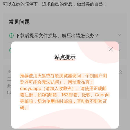
可以在她的陪伴下，追求自己的梦想，做最美的自己！
常见问题
下载后提示文件损坏、解压出错怎么办？
下载的资源如何解压？
站点提示
申明：本文资源均来源网友分享，若侵犯了您的权限可以提交
推荐使用火狐或谷歌浏览器访问，个别国产浏
工单处理。
览器可能会无法访问）。网址发布页：
此外本文章皆属于原创文章，转载请注明出处！原文链接：
daoyu.app
（请加入收藏夹）。请使用正规邮
https://www.daoyu.app/5895.html
箱注册，如QQ邮箱、163邮箱、微软、Google
等邮箱，切勿使用临时邮箱，否则收不到验证
码。
0
0