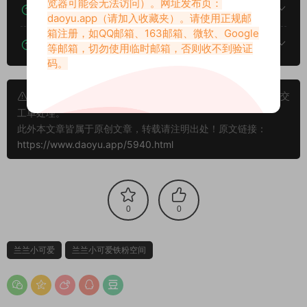
览器可能会无法访问）。网址发布页：
下载后提示文件损坏、解压出错怎么办？
daoyu.app
（请加入收藏夹）。请使用正规邮
箱注册，如QQ邮箱、163邮箱、微软、Google
下载的资源如何解压？
等邮箱，切勿使用临时邮箱，否则收不到验证
码。
申明：本文资源均来源网友分享，若侵犯了您的权限可以提交
工单处理。
此外本文章皆属于原创文章，转载请注明出处！原文链接：
https://www.daoyu.app/5940.html
0
0
兰兰小可爱
兰兰小可爱铁粉空间