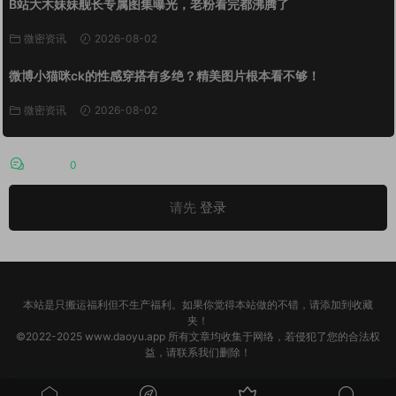
B站大木妹妹舰长专属图集曝光，老粉看完都沸腾了
微密资讯
2026-08-02
微博小猫咪ck的性感穿搭有多绝？精美图片根本看不够！
微密资讯
2026-08-02
评论
0
请先
登录
本站是只搬运福利但不生产福利。如果你觉得本站做的不错，请添加到收藏
夹！
©2022-2025 www.daoyu.app 所有文章均收集于网络，若侵犯了您的合法权
益，请联系我们删除！