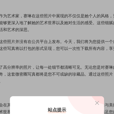
作为艺术家，赛琳在这些照片中展现的不仅仅是她个人的风格，
能够更深入地了解她的艺术世界以及她对生活的感受。这些细腻
活和艺术的深思。
这些照片并没有在公共平台上发布。今天，我们将为您提供一个
这些写真将以打包的形式呈现，您可以一次性下载所有内容，享
了高分辨率的照片，让每一处细节都清晰可见。无论您是对赛琳
奇，这套微密圈写真都将是您不可或缺的珍藏品。通过这些照片
。
会在其他地方公开。我们希望通过这种方式，将赛琳的艺术与美
站点提示
术世界，还是单纯享受她那份静谧的美感，这些写真都能满足您