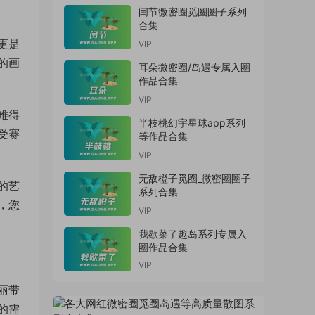
闰节微密圈觅圈圈子系列
合集
更是
VIP
的画
耳朵微密圈/岛遇专属入圈
作品合集
VIP
难得
半枝桃幻宇星球app系列
受赛
等作品合集
VIP
无敌橙子觅圈_微密圈圈子
的艺
系列合集
，您
VIP
我歇菜了趣岛系列专属入
圈作品合集
VIP
丽带
的需