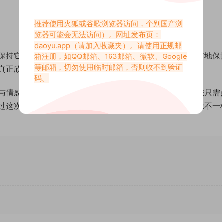
推荐使用火狐或谷歌浏览器访问，个别国产浏
览器可能会无法访问）。网址发布页：
daoyu.app
（请加入收藏夹）。请使用正规邮
保持它们的独特性和珍贵性。通过这种方式，我们能够更好地保
箱注册，如QQ邮箱、163邮箱、微软、Google
等邮箱，切勿使用临时邮箱，否则收不到验证
真正欣赏它们的人带来美好的体验。
码。
与情感的完美结合，是一种不可多得的视觉享受。现在，您只需
过这次机会，让赛琳那独特的艺术魅力为您的生活增添一抹不一