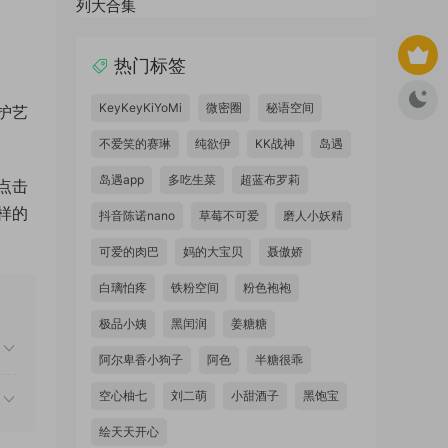
热门标签
KeyKeyKiYoMi
微密圈
秘语空间
护艺
不爱笑的赛琳
纯欲伊
KK战神
岛遇
岛遇app
多吃生菜
超蓝布罗莉
点击
样的
抖音陈诺nano
草莓不可爱
磨人小妖精
可爱的肉巴
妈的大宝贝
聂傲娇
白璃怕疼
铁粉空间
粉色袍袍
极品小姨
黑闰润
姜糖糖
阿尔卑香小狗子
阿色
半糖很乖
空心柚七
刘二萌
小甜酒子
黑饱宝
绘天天开心