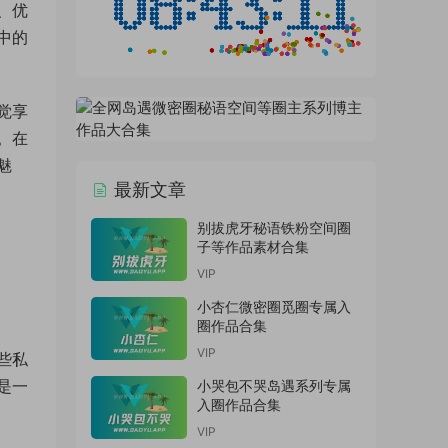
、优
中的
觉享
。在
魅
最新文章
别拔虎牙秘语铁粉空间圈
子等作品素材合集
VIP
小杏仁微密圈觅圈专属入
圈作品合集
VIP
些私
是一
小哭包不哭岛遇系列专属
入圈作品合集
VIP