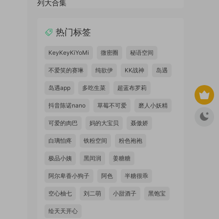
热门标签
KeyKeyKiYoMi
微密圈
秘语空间
不爱笑的赛琳
纯欲伊
KK战神
岛遇
岛遇app
多吃生菜
超蓝布罗莉
抖音陈诺nano
草莓不可爱
磨人小妖精
可爱的肉巴
妈的大宝贝
聂傲娇
白璃怕疼
铁粉空间
粉色袍袍
极品小姨
黑闰润
姜糖糖
阿尔卑香小狗子
阿色
半糖很乖
空心柚七
刘二萌
小甜酒子
黑饱宝
绘天天开心