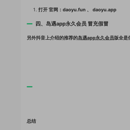
打开 官网：daoyu.fun 、 daoyu.app
四、岛遇app永久会员 冒充假冒
另外抖音上介绍的推荐的
岛遇app永久会员
版全是
总结