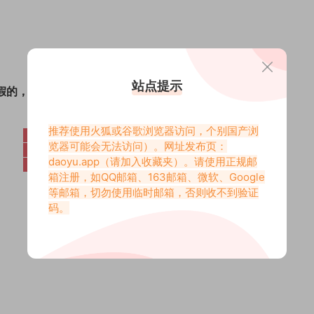
站点提示
假的，下载后全是广告软件，切勿相信！
推荐使用火狐或谷歌浏览器访问，个别国产浏
览器可能会无法访问）。网址发布页：
daoyu.app
（请加入收藏夹）。请使用正规邮
箱注册，如QQ邮箱、163邮箱、微软、Google
等邮箱，切勿使用临时邮箱，否则收不到验证
码。