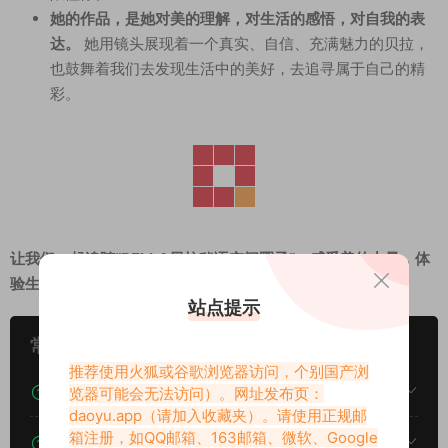
她的作品，是她对美的理解，对生活的感悟，对自我的表
达。
她用镜头展现着一个真实、自信、充满魅力的贝拉，
也鼓舞着我们去发现生活中的美好，去追寻属于自己的精
彩。
让我们一起追随“BELLA贝拉秘语空间圈子”，感受美的力量，体
验生活的诗意，与贝拉一同成长，一同闪耀！
站点提示
常见问题
推荐使用火狐或谷歌浏览器访问，个别国产浏
下载后提示文件损坏、解压出错怎么办？
览器可能会无法访问）。网址发布页：
daoyu.app
（请加入收藏夹）。请使用正规邮
箱注册，如QQ邮箱、163邮箱、微软、Google
下载的资源如何解压？