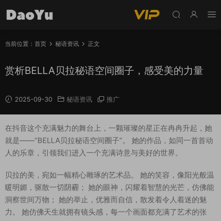
当前位置：
首页
秘语资讯
正文
赏析BELLA贝拉秘语空间圈子，感受美的力量
2025-09-30
秘语资讯
推广
在抖音这个充满魅力的舞台上，一颗璀璨的星正在冉冉升起，她
就是——“BELLA贝拉秘语空间圈子”。 她的作品，如同一首首动
人的乐章，引领我们进入一个充满诗意与美好的世界。
贝拉的美，宛如一幅精心雕琢的艺术品。 她的笑容，像阳光般温
暖明媚，驱散一切阴霾； 她的眼神，闪耀着智慧的光芒，仿佛能
洞察世间万物； 她的举止，优雅而自信，散发着令人着迷的魅
力。 她仿佛天生就拥有镜头感，每一个画面都充满了艺术的张