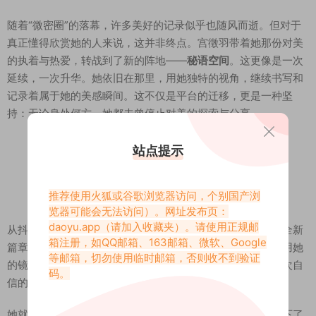
随着“微密圈”的落幕，许多美好的记录似乎也随风而逝。但对于
真正懂得欣赏她的人来说，这并非终点。宫徵羽带着她那份对美
的执着与热爱，转战到了新的阵地——
秘语空间
。这更像是一次
延续，一次升华。她依旧在那里，用她独特的视角，继续书写和
记录着属于她的美感瞬间。这不仅是平台的迁移，更是一种坚
持：无论身处何方，她都未曾停止对美的探索与分享。
站点提示
推荐使用火狐或谷歌浏览器访问，个别国产浏
览器可能会无法访问）。网址发布页：
daoyu.app
（请加入收藏夹）。请使用正规邮
从抖音的广阔天地，到微密圈的私语花园，再到秘语空间的全新
箱注册，如QQ邮箱、163邮箱、微软、Google
篇章，宫徵羽始终是那个自信、真实、热爱生活的女孩。她用她
等邮箱，切勿使用临时邮箱，否则收不到验证
的镜头告诉我们：美，并非遥不可及的圣殿，它就藏在每一次自
码。
信的舞动、每一次随性的自拍、每一次宁静的发呆里。
她就是宫徵羽，一位在方寸镜头间，活出了女王气度，也写下了