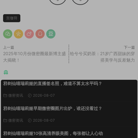
宫徵羽
上一篇
下一篇
2025年10月份微密圈最新博主盛
给兮兮买奶茶：21岁广西甜妹的穿
大揭晓！
搭美学与反差魅力
猜你喜欢
邪剑仙喵瑞莉娅的直播签名照，难道不算太水平吗？
微密资讯
2026-08-07
邪剑仙喵瑞莉娅早期微密圈图片出炉，谁还没看过？
微密资讯
2026-08-07
邪剑仙喵瑞莉娅10张高清养眼美图，每张都让人心动