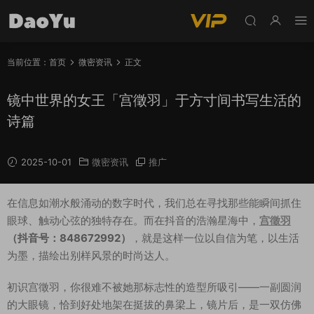
当前位置：
首页
微密资讯
正文
镜中世界的女王「宫徵羽」于方寸间书写生活的
诗篇
2025-10-01
微密资讯
推广
在信息如潮水般涌动的数字时代，我们总在寻找那些能瞬间抓住
眼球、触动心弦的独特存在。而在抖音的浩瀚星海中，
宫徵羽
（抖音号：848672992）
，就是这样一位以自信为笔，以生活
为墨，描绘出别样风景的时尚达人。
初识宫徵羽，你很难不被她那标志性的造型所吸引——一副圆润
的大眼镜，恰到好处地架在挺拔的鼻梁上，镜片后，是一双仿佛