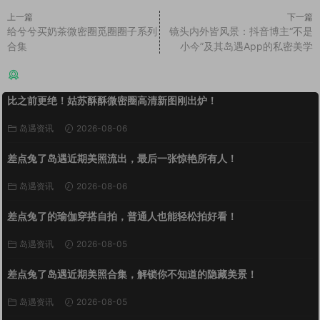
上一篇
下一篇
给兮兮买奶茶微密圈觅圈圈子系列
镜头内外皆风景：抖音博主“不是
合集
小今”及其岛遇App的私密美学
猜你喜欢
比之前更绝！姑苏酥酥微密圈高清新图刚出炉！
岛遇资讯
2026-08-06
差点兔了岛遇近期美照流出，最后一张惊艳所有人！
岛遇资讯
2026-08-06
差点兔了的瑜伽穿搭自拍，普通人也能轻松拍好看！
岛遇资讯
2026-08-05
差点兔了岛遇近期美照合集，解锁你不知道的隐藏美景！
岛遇资讯
2026-08-05