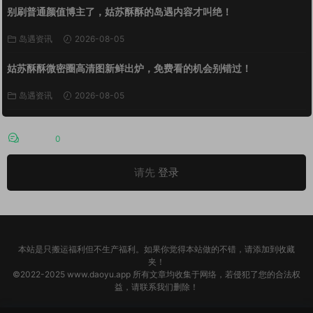
别刷普通颜值博主了，姑苏酥酥的岛遇内容才叫绝！
岛遇资讯
2026-08-05
姑苏酥酥微密圈高清图新鲜出炉，免费看的机会别错过！
岛遇资讯
2026-08-05
评论
0
请先
登录
本站是只搬运福利但不生产福利。如果你觉得本站做的不错，请添加到收藏
夹！
©2022-2025 www.daoyu.app 所有文章均收集于网络，若侵犯了您的合法权
益，请联系我们删除！