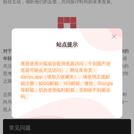
粉丝互动，倾听他们的反馈，共同探讨时尚的未来发展。
站点提示
对于喜欢小众文化、追求个性表达，或者对时尚有着独立思考的
年轻人来说，
“不可爱很坏”在岛遇App上的圈子无疑是一个值得
推荐使用火狐或谷歌浏览器访问，个别国产浏
关注的地方。在这里，你可以找到许多启发，获得更多对时尚的
览器可能会无法访问）。网址发布页：
思考，甚至可以找到志同道合的伙伴，一起探索属于自己的时尚
daoyu.app
（请加入收藏夹）。请使用正规邮
之路。
箱注册，如QQ邮箱、163邮箱、微软、Google
等邮箱，切勿使用临时邮箱，否则收不到验证
总而言之，“不可爱很坏”的岛遇App圈子，是一个充满个性的时
码。
尚乌托邦，她用自己的方式，定义着新的时尚潮流，也引领着一
批人，去寻找属于自己的“不可爱”的美丽。
常见问题