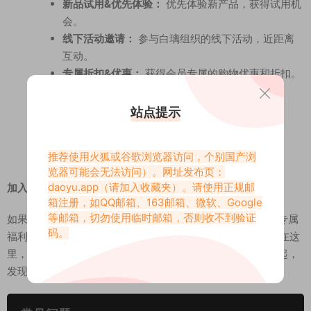
新品试用&优先体验：
优先体验新产品，获得试用机
会。
线下活动邀请：
参与白璃组织的线下活动，近距离
互动。
专属折扣&优惠：
获得会员专属的购物优惠和折扣。
站点提示
推荐使用火狐或谷歌浏览器访问，个别国产浏
览器可能会无法访问）。网址发布页：
daoyu.app
（请加入收藏夹）。请使用正规邮
加入白璃de会员店的岛遇圈子，开启你的精致生活
箱注册，如QQ邮箱、163邮箱、微软、Google
等邮箱，切勿使用临时邮箱，否则收不到验证
如果你是白璃的忠实粉丝，渴望更深入地了解她，获得更多专属
码。
福利，那么加入她在岛遇App的会员圈子绝对是不二之选。 在这
里，你将解锁更多惊喜，体验更精致的生活方式，与白璃一起，
发现生活的美好。