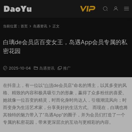
当前位置：
首页
岛遇资讯
正文
白璃de会员店百变女王，岛遇App会员专属的私
密花园
2025-10-04
岛遇资讯
推广
在抖音上，有一位以“
白璃
de会员店”命名的博主，以其多变的风
格、精致的内容和极具吸引力的形象，赢得了众多粉丝的喜爱。
她就像一位百变的精灵，时而化身时尚达人，引领潮流风向；时
而变身为生活艺术家，分享美好的生活方式。 而现在，白璃也将
其独特的魅力带入了“岛遇App”的圈子，并为会员们打造了一个
专属的私密花园，带来更深层次的互动与更精彩的内容。