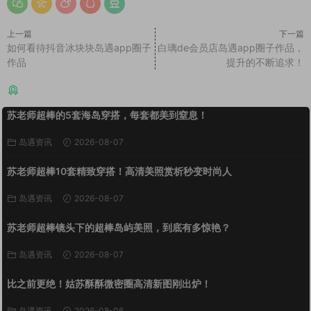
上一篇
下一篇
如何看待抖音冰块块岛遇app圈子
白璃de会员店岛遇app圈子作品，
作品
提升的不断追求！
猜你喜欢
苏老师超棒的5套海岛穿搭，每套都美到窒息！
岛遇资讯
2026-08-07
苏老师超棒10套精致穿搭！高清美照赏析秒变时尚人
岛遇资讯
2026-08-07
苏老师超棒镜头下的超棒岛屿美照，到底有多惊艳？
岛遇资讯
2026-08-07
比之前更绝！姑苏酥酥微密圈高清新图刚出炉！
岛遇资讯
2026-08-06