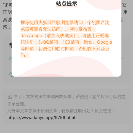
站点提示
“多吃生菜秘语空间”的作品，无疑是抖音平台上的一股清流。它
证明了即使在碎片化的时代，依然有人愿意用心去打磨内容，用
真诚去触动人心。她的作品不仅仅是视觉盛宴，更是心灵的港
推荐使用火狐或谷歌浏览器访问，个别国产浏
湾，是现代人寻找诗意与治愈的理想空间。
览器可能会无法访问）。网址发布页：
daoyu.app
（请加入收藏夹）。请使用正规邮
箱注册，如QQ邮箱、163邮箱、微软、Google
常见问题
等邮箱，切勿使用临时邮箱，否则收不到验证
码。
下载后提示文件损坏、解压出错怎么办？
下载的资源如何解压？
申明：本文资源均来源网友分享，若侵犯了您的权限可以提交
工单处理。
此外本文章皆属于原创文章，转载请注明出处！原文链接：
https://www.daoyu.app/9756.html