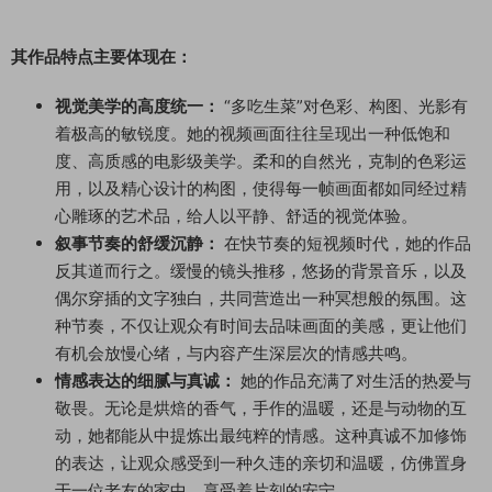
其作品特点主要体现在：
视觉美学的高度统一：
“多吃生菜”对色彩、构图、光影有
着极高的敏锐度。她的视频画面往往呈现出一种低饱和
度、高质感的电影级美学。柔和的自然光，克制的色彩运
用，以及精心设计的构图，使得每一帧画面都如同经过精
心雕琢的艺术品，给人以平静、舒适的视觉体验。
叙事节奏的舒缓沉静：
在快节奏的短视频时代，她的作品
反其道而行之。缓慢的镜头推移，悠扬的背景音乐，以及
偶尔穿插的文字独白，共同营造出一种冥想般的氛围。这
种节奏，不仅让观众有时间去品味画面的美感，更让他们
有机会放慢心绪，与内容产生深层次的情感共鸣。
情感表达的细腻与真诚：
她的作品充满了对生活的热爱与
敬畏。无论是烘焙的香气，手作的温暖，还是与动物的互
动，她都能从中提炼出最纯粹的情感。这种真诚不加修饰
的表达，让观众感受到一种久违的亲切和温暖，仿佛置身
于一位老友的家中，享受着片刻的安宁。