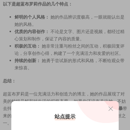
以下是超蓝布罗莉作品的几个特点：
鲜明的个人风格：
她的作品辨识度极高，一眼就能认出是
她的风格。
优质的内容创作：
不论是文字、图片还是视频，都经过精
心策划和制作，保证了内容的质量。
积极的互动：
她非常注重与粉丝之间的互动，积极回复评
论，分享创作心得，构建了一个充满活力和友爱的社区。
持续的创新：
她勇于尝试新的形式和风格，不断给观众带
来惊喜。
总结：
超蓝布罗莉是一位充满活力和创造力的博主，她的作品展现了对
美的独特见解和对生活的积极态度。 如果你还没有关注她，不妨
去抖音和岛遇app上搜索“超蓝布罗莉”，感受一下这股
蓝色风暴
带
来的魅力。 相信你也会被她的作品所吸引，成为她忠实的粉丝之
站点提示
一。