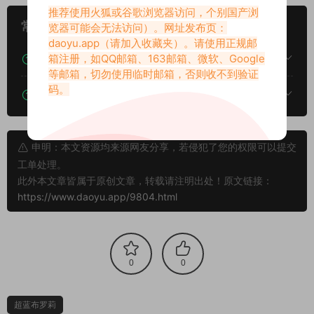
推荐使用火狐或谷歌浏览器访问，个别国产浏
常见问题
览器可能会无法访问）。网址发布页：
daoyu.app
（请加入收藏夹）。请使用正规邮
下载后提示文件损坏、解压出错怎么办？
箱注册，如QQ邮箱、163邮箱、微软、Google
等邮箱，切勿使用临时邮箱，否则收不到验证
码。
下载的资源如何解压？
申明：本文资源均来源网友分享，若侵犯了您的权限可以提交
工单处理。
此外本文章皆属于原创文章，转载请注明出处！原文链接：
https://www.daoyu.app/9804.html
0
0
超蓝布罗莉