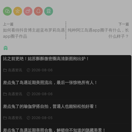
上一篇
下一篇
如何看待抖音博主超蓝布罗莉岛遇
纯种阿江岛遇app圈子有什么，长
app圈子作品
什么样子？
猜你喜欢
比之前更绝！姑苏酥酥微密圈高清新图刚出炉！
岛遇资讯
2026-08-06
差点兔了岛遇近期美照流出，最后一张惊艳所有人！
岛遇资讯
2026-08-06
差点兔了的瑜伽穿搭自拍，普通人也能轻松拍好看！
岛遇资讯
2026-08-05
差点兔了岛遇近期美照合集，解锁你不知道的隐藏美景！