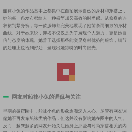
船袜小兔的作品基本上都集中在自拍展示自己的身材和穿搭上，
她的每一条发布都给人一种极简却又高效的时尚感。从修身的连
衣裙到紧身裤，每一款服饰都完美地展现了她苗条而细致的身材
曲线。对于她来说，穿搭不仅仅是为了展现个人魅力，更是她自
信与态度的体现。她善于选择那些能突显身材优势的服饰，细节
的处理上也恰到好处，呈现出她独特的时尚眼光。
网友对船袜小兔的调侃与关注
早期的微密圈中，船袜小兔的形象逐渐深入人心。尽管有网友调
侃她不再发布船袜类的作品，但这并没有影响她在圈中的人气。
反而，越来越多的网友开始关注她身上那些与时尚穿搭相关的内