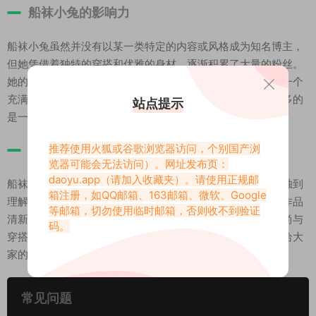
船袜小兔的影响力
船袜小兔虽然并没有以某一类特定的内容或风格成为知名博主，
但她凭借着独特的穿搭和优雅的身材，逐渐积累了大量的粉丝。
她的影响力不仅仅体现在时尚领域，更是在微密圈中打造了一个
充满个性和创造力的空间。她展示的不仅仅是服饰搭配，更多的
站点提示
是一种通过穿搭与自信结合所展现出来的生活哲学。
推荐使用火狐或谷歌浏览器访问，个别国产浏
总结
览器可能会无法访问）。网址发布页：
daoyu.app
（请加入收藏夹）。请使用正规邮
船袜小兔在微密圈的成功并非偶然。她凭借着自己对时尚的独到
箱注册，如QQ邮箱、163邮箱、微软、Google
理解和自信的身材，成为了许多网友眼中的时尚达人。她的作品
等邮箱，切勿使用临时邮箱，否则收不到验证
清新自然，始终贯穿着一种优雅与自信的氛围。对于关注时尚与
码。
穿搭的粉丝来说，船袜小兔无疑是一个不可错过的榜样，带给大
家的不仅仅是穿搭灵感，更是一种美丽生活的态度。
常见问题