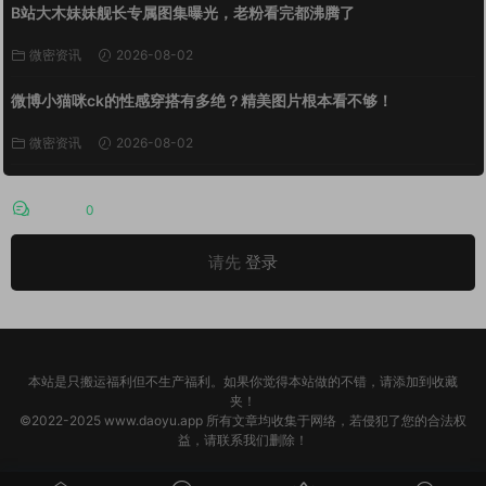
B站大木妹妹舰长专属图集曝光，老粉看完都沸腾了
微密资讯
2026-08-02
微博小猫咪ck的性感穿搭有多绝？精美图片根本看不够！
微密资讯
2026-08-02
评论
0
请先
登录
本站是只搬运福利但不生产福利。如果你觉得本站做的不错，请添加到收藏
夹！
©2022-2025 www.daoyu.app 所有文章均收集于网络，若侵犯了您的合法权
益，请联系我们删除！