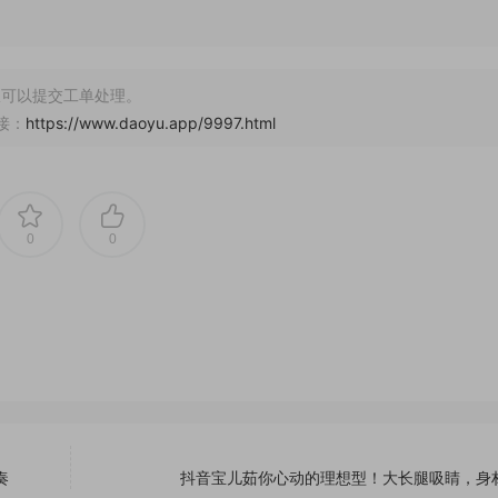
可以提交工单处理。
接：
https://www.daoyu.app/9997.html
0
0
奏
抖音宝儿茹你心动的理想型！大长腿吸睛，身