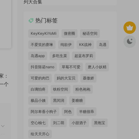
热门标签
KeyKeyKiYoMi
微密圈
秘语空间
不爱笑的赛琳
纯欲伊
KK战神
岛遇
岛遇app
多吃生菜
超蓝布罗莉
抖音陈诺nano
草莓不可爱
磨人小妖精
家：
可爱的肉巴
妈的大宝贝
聂傲娇
一个
白璃怕疼
铁粉空间
粉色袍袍
极品小姨
黑闰润
姜糖糖
阿尔卑香小狗子
阿色
半糖很乖
空心柚七
刘二萌
小甜酒子
黑饱宝
绘天天开心