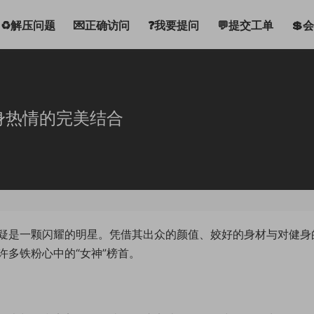
♻解压问题
💌正确访问
❓我要提问
💬提交工单
💲
身热情的完美结合
疑是一颗闪耀的明星。凭借其出众的颜值、姣好的身材与对健身
多铁粉心中的“女神”榜首。