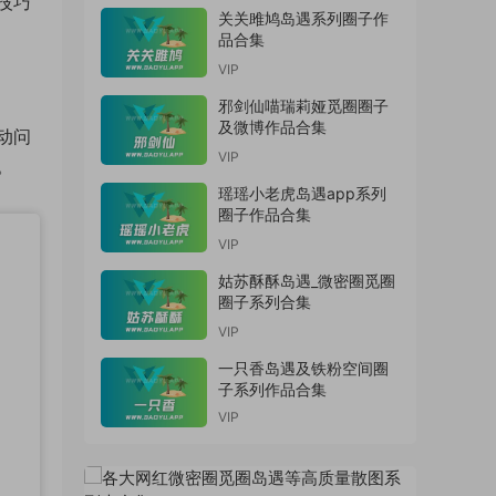
技巧
关关雎鸠岛遇系列圈子作
品合集
VIP
邪剑仙喵瑞莉娅觅圈圈子
及微博作品合集
动问
VIP
。
瑶瑶小老虎岛遇app系列
圈子作品合集
VIP
姑苏酥酥岛遇_微密圈觅圈
圈子系列合集
VIP
一只香岛遇及铁粉空间圈
子系列作品合集
VIP