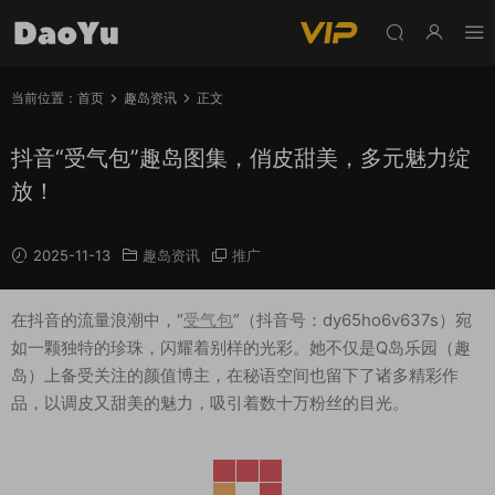
当前位置：
首页
趣岛资讯
正文
抖音“受气包”趣岛图集，俏皮甜美，多元魅力绽
放！
2025-11-13
趣岛资讯
推广
在抖音的流量浪潮中，“
受气包
”（抖音号：dy65ho6v637s）宛
如一颗独特的珍珠，闪耀着别样的光彩。她不仅是Q岛乐园（趣
岛）上备受关注的颜值博主，在秘语空间也留下了诸多精彩作
品，以调皮又甜美的魅力，吸引着数十万粉丝的目光。