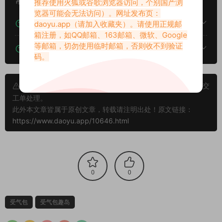
常见问题
推荐使用火狐或谷歌浏览器访问，个别国产浏
览器可能会无法访问）。网址发布页：
下载后提示文件损坏、解压出错怎么办？
daoyu.app
（请加入收藏夹）。请使用正规邮
箱注册，如QQ邮箱、163邮箱、微软、Google
等邮箱，切勿使用临时邮箱，否则收不到验证
下载的资源如何解压？
码。
申明：本文资源均来源网友分享，若侵犯了您的权限可以提交
工单处理。
此外本文章皆属于原创文章，转载请注明出处！原文链接：
https://www.daoyu.app/10646.html
0
0
受气包
受气包趣岛