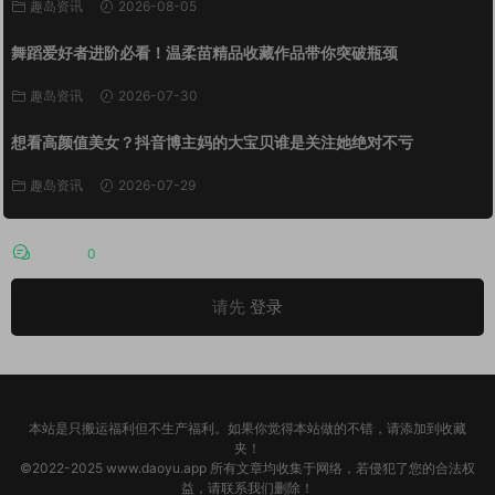
趣岛资讯
2026-08-05
舞蹈爱好者进阶必看！温柔苗精品收藏作品带你突破瓶颈
趣岛资讯
2026-07-30
想看高颜值美女？抖音博主妈的大宝贝谁是关注她绝对不亏
趣岛资讯
2026-07-29
评论
0
请先
登录
本站是只搬运福利但不生产福利。如果你觉得本站做的不错，请添加到收藏
夹！
©2022-2025 www.daoyu.app 所有文章均收集于网络，若侵犯了您的合法权
益，请联系我们删除！