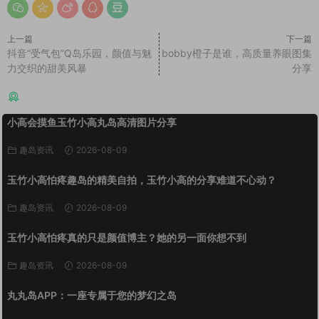
上一篇
下一篇
抖音“受气包”Q岛乐园，颜值与魅
bobby橙子是谁，高质量养眼图集
力交织的甜美风暴
分享
猜你喜欢
小高会摸鱼玉竹小高丸岛高清图片分享
趣岛资讯
2026-08-09
玉竹小高怕疼趣岛的精美自拍，玉竹小高的分享难道不心动？
趣岛资讯
2026-08-09
玉竹小高怕疼真的只是颜值博主？她的另一面你想不到
趣岛资讯
2026-08-09
丸丸岛APP：一座专属于您的梦幻之岛