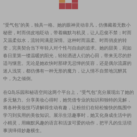
“受气包”的美，独具一格。她的眼神灵动非凡，仿佛藏着无数小
秘密，时而俏皮地眨动，带着幽默与机灵，让人忍俊不禁；时而
又温柔似水，流转间满是深情。这种时而温柔、时而俏皮的转
变，完美契合当下年轻人对个性与自由的追求。她的甜美，宛如
春日里第一缕温暖的阳光，轻轻洒进人们的心田，带来无尽的舒
适与惬意。无论是她欢快时那肆无忌惮的笑容，还是偶尔流露的
迷人浅笑，都仿佛有一种无形的魔力，让人情不自禁地沉醉其
中，为之倾倒。
在Q岛乐园和秘语空间这两个平台上，“受气包”充分展现出了她的
多元魅力。分享美妆心得时，她凭借专业的知识和独特的见解，
将各种美妆技巧讲解得生动有趣，让粉丝们在轻松愉快的氛围中
学习到实用的美妆知识。展示生活趣事时，她又化身成生活中的
小精灵，用幽默风趣的语言和活泼可爱的动作，把平凡的生活琐
事演绎得妙趣横生。