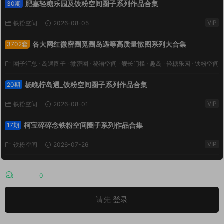
肥嘉轻糖乐园及铁粉空间圈子系列作品合集
30期
VIP
铁粉空间
2026-08-05
各大网红微密圈觅圈岛遇等高质量散图系列大合集
3702套
圈子汇总
·
岛遇圈子
·
微密圈
·
秘语空间
·
舰长门槛
·
趣岛
·
轻糖乐园
·
铁粉空间
VIP
·
鹿包live
2026-08-03
杨晚柠岛遇_铁粉空间圈子系列作品合集
20期
VIP
铁粉空间
2026-08-01
柯宝碎碎念铁粉空间圈子系列作品合集
17期
VIP
铁粉空间
2026-07-26
评论
0
请先
登录