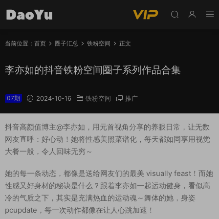
当前位置：
首页
圈子汇总
铁粉空间
正文
李亦如的抖音铁粉空间圈子系列作品合集
07期
2024-10-16
铁粉空间
推广
抖音高颜值博主@李亦如，用元首视角分享的养眼日常，让无数
网友直呼：好心动！她将性感美照菜谱化，每天都如同享用视觉
大餐一般，令人回味无穷～
她的每一条动态，都像是送给网友们的最美 visually feast！而她
性感又好身材的秘诀是什么？跟着李亦如一起运动健身，看似高
冷的气质之下，其实是充满热血的运动魂～舞体的她，身姿
pcupdate，每一次动作都像在让人心跳加速！