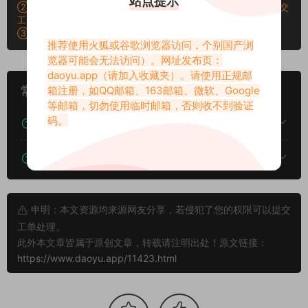
站点提示
②：所有素材密码均已测试，遇见问题站内有教程学习，不会再提交
工单。
③：所有素材均无露点、纯绿色版本，若有需求请另寻，谢谢！
推荐使用火狐或谷歌浏览器访问，个别国产浏
览器可能会无法访问）。网址发布页：
daoyu.app
（请加入收藏夹）。请使用正规邮
箱注册，如QQ邮箱、163邮箱、微软、Google
常见问题
等邮箱，切勿使用临时邮箱，否则收不到验证
码。
下载后提示文件损坏、解压出错怎么办？
下载的资源如何解压？
申明：本文资源均来源网友分享，若侵犯了您的权限可以提交
工单处理。
此外本文章皆属于原创文章，转载请注明出处！原文链接：
https://www.daoyu.app/11423.html