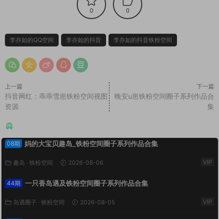
0
0
李亦如的QQ空间
李亦如的抖音
李亦如的抖音铁粉空间
上一篇
下一篇
抖音网红：乖乖雪崽铁粉空间视图
晚安u崽铁粉空间圈子系列作品合
资源
集
猜你喜欢
妈的大宝贝趣岛_铁粉空间圈子系列作品合集
08期
VIP
趣岛
·
铁粉空间
2026-08-06
一只香岛遇及铁粉空间圈子系列作品合集
44期
VIP
岛遇圈子
·
铁粉空间
2026-08-05