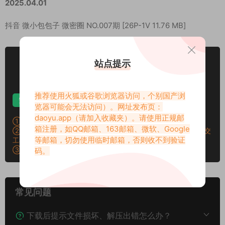
2025.04.01
抖音 微小包包子 微密圈 NO.007期 [26P-1V 11.76 MB]
VIP
站点提示
下载价格
专享
仅限VIP下载
升级VIP
推荐使用火狐或谷歌浏览器访问，个别国产浏
安卓解压
苹果解压
电脑解压
览器可能会无法访问）。网址发布页：
daoyu.app
（请加入收藏夹）。请使用正规邮
①：所有素材切勿外传，仅供欣赏，喜欢请支持原作者！
箱注册，如QQ邮箱、163邮箱、微软、Google
②：所有素材密码均已测试，遇见问题站内有教程学习，不会再提交
等邮箱，切勿使用临时邮箱，否则收不到验证
工单。
③：所有素材均无露点、纯绿色版本，若有需求请另寻，谢谢！
码。
常见问题
下载后提示文件损坏、解压出错怎么办？