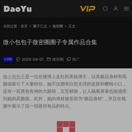
当前位置：
首页
圈子汇总
微密圈
正文
微小包包子微密圈圈子专属作品合集
09期
2025-04-01
微密圈
推广
微小包包子
是一位在微博上走红的美钕博主，以其极品身材和高
颜值吸引了大量粉丝。她不仅拥有白皙光泽的皮肤和樱桃小口，
还有一双黑色有神的大眼睛，五官精致，让人隔着屏幕也能感受
到她的高颜值。此外，她的身材被形容为“极品身材”，并且在视
频中展示了扭一扭硬控有品的特点。