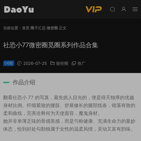
当前位置：
首页
圈子汇总
微密圈
正文
社恐小77微密圈觅圈系列作品合集
06期
2026-07-25
微密圈
推广
作品介绍
翻看社恐小 77 的写真，最先抓人目光的，便是得天独厚的优越
身材比例。纤细紧致的腰肢、舒展修长的腿部线条，错落有致的
柔和曲线，完美诠释何为天使面容，魔鬼身材。
她并非单薄乏味的骨感美感，而是匀称健康、充满生命力的曼妙
体态，恰到好处勾勒独属于女性的温柔风情，灵动又富有韵味。