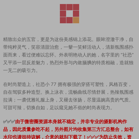
精致出众的五官，更是为这份美感锦上添花。眼眸澄澈干净，自
带纯粹灵气，笑容清甜治愈，一颦一笑鲜活动人，清新氛围感扑
面而来，看过便难以忘怀。外表明艳动人的她，名字里的 “社恐”
又平添一层反差魅力，热烈外形与内敛腼腆的特质相融，造就独
一无二的吸引力。
在时尚塑造上，社恐小 77 拥有极强的穿搭可塑性，风格百变，
自在驾驭多种造型。换上泳衣，流畅曲线尽情舒展，热辣氛围感
拉满；一袭优雅礼服上身，又褪去张扬，尽显温婉高贵的气质。
可甜可辣，切换自如，足以窥见她不俗的时尚表现力。
✅✅✅
由于微密圈资源本身就不稳定，并非专业的摄影机构作
品，因此质量参吃不起，另外图片均收集第三方汇总整合，如有
水印也请担待谅解，介意的就别下载了！✅✅✅为防止失效，资