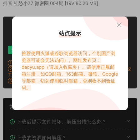
抖音 社恐小77 微密圈 004期 [19V 80.26 MB]
VIP
下载价格
专享
站点提示
仅限VIP下载
升级VIP
安卓解压
苹果解压
电脑解压
推荐使用火狐或谷歌浏览器访问，个别国产浏
览器可能会无法访问）。网址发布页：
①：所有素材切勿外传，仅供欣赏，喜欢请支持原作者！
daoyu.app
（请加入收藏夹）。请使用正规邮
②：所有素材密码均已测试，遇见问题站内有教程学习，不会再提交
箱注册，如QQ邮箱、163邮箱、微软、Google
工单。
等邮箱，切勿使用临时邮箱，否则收不到验证
③：所有素材均无露点、纯绿色版本，若有需求请另寻，谢谢！
码。
常见问题
下载后提示文件损坏、解压出错怎么办？
下载的资源如何解压？