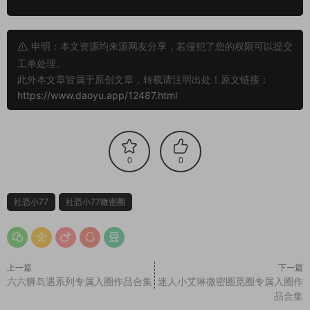
申明：本文资源均来源网友分享，若侵犯了您的权限可以提交
工单处理。
此外本文章皆属于原创文章，转载请注明出处！原文链接：
https://www.daoyu.app/12487.html
0
0
社恐小77
社恐小77微密圈
上一篇
下一篇
六六狮岛遇系列专属入圈作品合集
迷人小艾琳微密圈觅圈专属入圈作
品合集