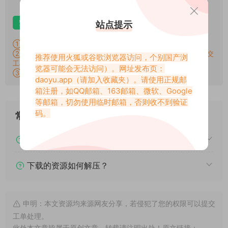
仅限VIP下载
升级VIP
安卓解压
苹果解压
电脑解压
站点提示
①：所有素材切勿外传，仅供欣赏，喜欢请支持原作者！
②：所有素材密码均已测试，遇见问题站内有教程学习，不会再提交
推荐使用火狐或谷歌浏览器访问，个别国产浏
工单。
览器可能会无法访问）。网址发布页：
③：所有素材均无露点、纯绿色版本，若有需求请另寻，谢谢！
daoyu.app
（请加入收藏夹）。请使用正规邮
箱注册，如QQ邮箱、163邮箱、微软、Google
等邮箱，切勿使用临时邮箱，否则收不到验证
码。
常见问题
下载后提示文件损坏、解压出错怎么办？
下载的资源如何解压？
申明：本文资源均来源网友分享，若侵犯了您的权限可以提交
工单处理。
此外本文章皆属于原创文章，转载请注明出处！原文链接：