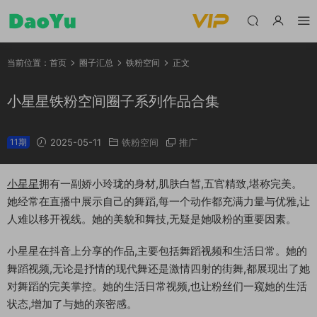
当前位置：
首页
圈子汇总
铁粉空间
正文
小星星铁粉空间圈子系列作品合集
11期
2025-05-11
铁粉空间
推广
小星星
拥有一副娇小玲珑的身材,肌肤白皙,五官精致,堪称完美。
她经常在直播中展示自己的舞蹈,每一个动作都充满力量与优雅,让
人难以移开视线。她的美貌和舞技,无疑是她吸粉的重要因素。
小星星在抖音上分享的作品,主要包括舞蹈视频和生活日常。她的
舞蹈视频,无论是抒情的现代舞还是激情四射的街舞,都展现出了她
对舞蹈的完美掌控。她的生活日常视频,也让粉丝们一窥她的生活
状态,增加了与她的亲密感。