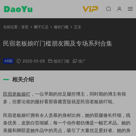
当前位置：
首页
圈子汇总
舰长门槛
正文
民宿老板娘吖门槛朋友圈及专场系列合集
46期
2025-01-05
舰长门槛
推广
相关介绍
民宿老板娘吖
，一位早期的丝足腿控博主，同时期的博主有很
多，但要论谁的腿好看那毋庸置疑就是民宿老板娘吖啦。
民宿老板娘吖拥有令人羡慕的身材比例，她的双腿修长纤细，线
条优美，皮肤白皙细腻，每一个动作都仿佛是一幅艺术品。她的
美腿和脚部是她作品中的亮点，吸引了大量丝足爱好者。她的身