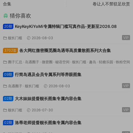
合集
卷让人不禁驻足欣赏
猜你喜欢
KeyKeyKiYoMi专属特辑门槛写真作品-更新至2026.08
20期
VIP
舰长门槛
2026-08-03
各大网红微密圈觅圈岛遇等高质量散图系列大合集
3702套
圈子汇总
·
岛遇圈子
·
微密圈
·
秘语空间
·
舰长门槛
·
趣岛
·
轻糖乐园
·
铁粉空间
VIP
·
鹿包live
2026-08-03
行简岛遇及会员专属系列等养眼图集
09期
VIP
岛遇圈子
·
舰长门槛
2026-08-03
大木妹妹提督舰长图集专属内容合集
02期
VIP
舰长门槛
2026-07-30
洛蒂老师提督舰长图集专属内容合集
02期