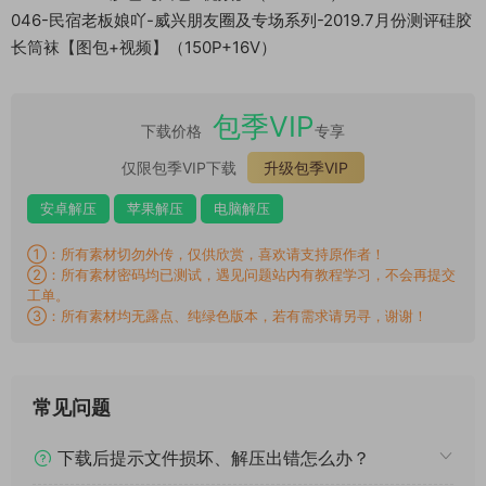
046-民宿老板娘吖-威兴朋友圈及专场系列-2019.7月份测评硅胶
长筒袜【图包+视频】（150P+16V）
包季VIP
下载价格
专享
仅限包季VIP下载
升级包季VIP
安卓解压
苹果解压
电脑解压
①：所有素材切勿外传，仅供欣赏，喜欢请支持原作者！
②：所有素材密码均已测试，遇见问题站内有教程学习，不会再提交
工单。
③：所有素材均无露点、纯绿色版本，若有需求请另寻，谢谢！
常见问题
下载后提示文件损坏、解压出错怎么办？