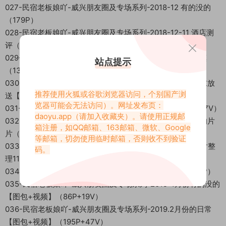
027-民宿老板娘吖-威兴朋友圈及专场系列-2018-12 有的没的
（179P）
028-民宿老板娘吖-威兴朋友圈及专场系列-2018-12-11 酒店测
评（50P）
029-民宿老板娘吖-威兴朋友圈及专场系列-2018 阿丽拉乌镇
站点提示
（139P）
030-民宿老板娘吖-威兴朋友圈及专场系列-2018 进阶组年末放
推荐使用火狐或谷歌浏览器访问，个别国产浏
送【图包+视频】（124P+5V）
览器可能会无法访问）。网址发布页：
031-民宿老板娘吖-威兴朋友圈及专场系列-2018 视频包（47V）
daoyu.app
（请加入收藏夹）。请使用正规邮
032-民宿老板娘吖-威兴朋友圈及专场系列-2018 日常整理的片
箱注册，如QQ邮箱、163邮箱、微软、Google
片（157P）
等邮箱，切勿使用临时邮箱，否则收不到验证
033-民宿老板娘吖-威兴朋友圈及专场系列-2018 年年度废片整
码。
理111
034-民宿老板娘吖-威兴朋友圈及专场系列-2018 壁纸（35P）
035-民宿老板娘吖-威兴朋友圈及专场系列-2019-1月份有的没的
【图包+视频】（86P+19V）
036-民宿老板娘吖-威兴朋友圈及专场系列-2019.2月份的日常
【图包+视频】（195P+47V）