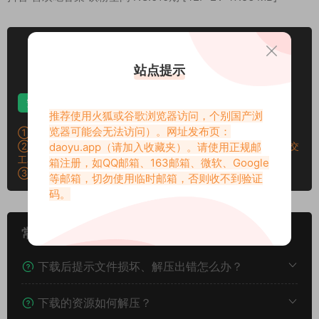
VIP
下载价格
专享
站点提示
仅限VIP下载
升级VIP
安卓解压
苹果解压
电脑解压
推荐使用火狐或谷歌浏览器访问，个别国产浏
览器可能会无法访问）。网址发布页：
①：所有素材切勿外传，仅供欣赏，喜欢请支持原作者！
②：所有素材密码均已测试，遇见问题站内有教程学习，不会再提交
daoyu.app
（请加入收藏夹）。请使用正规邮
工单。
箱注册，如QQ邮箱、163邮箱、微软、Google
③：所有素材均无露点、纯绿色版本，若有需求请另寻，谢谢！
等邮箱，切勿使用临时邮箱，否则收不到验证
码。
常见问题
下载后提示文件损坏、解压出错怎么办？
下载的资源如何解压？