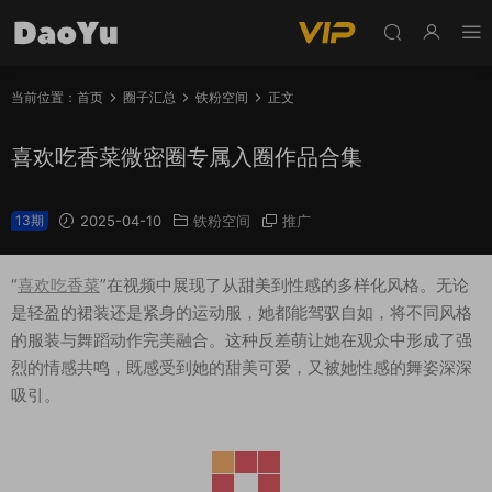
当前位置：
首页
圈子汇总
铁粉空间
正文
喜欢吃香菜微密圈专属入圈作品合集
13期
2025-04-10
铁粉空间
推广
“
喜欢吃香菜
”在视频中展现了从甜美到性感的多样化风格。无论
是轻盈的裙装还是紧身的运动服，她都能驾驭自如，将不同风格
的服装与舞蹈动作完美融合。这种反差萌让她在观众中形成了强
烈的情感共鸣，既感受到她的甜美可爱，又被她性感的舞姿深深
吸引。