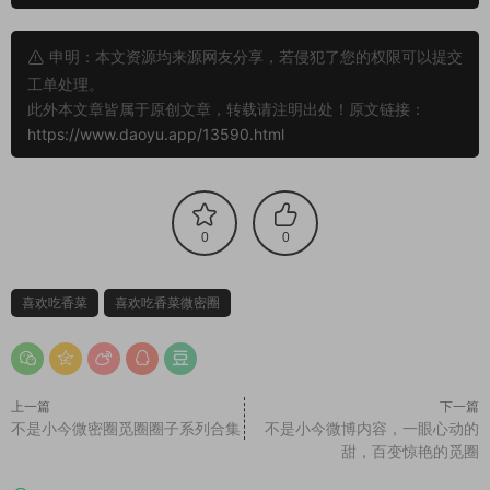
申明：本文资源均来源网友分享，若侵犯了您的权限可以提交
工单处理。
此外本文章皆属于原创文章，转载请注明出处！原文链接：
https://www.daoyu.app/13590.html
0
0
喜欢吃香菜
喜欢吃香菜微密圈
上一篇
下一篇
不是小今微密圈觅圈圈子系列合集
不是小今微博内容，一眼心动的
甜，百变惊艳的觅圈