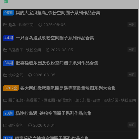
猜你喜欢
妈的大宝贝趣岛_铁粉空间圈子系列作品合集
08期
VIP
趣岛
·
铁粉空间
2026-08-06
一只香岛遇及铁粉空间圈子系列作品合集
44期
VIP
岛遇圈子
·
铁粉空间
2026-08-05
肥嘉轻糖乐园及铁粉空间圈子系列作品合集
30期
VIP
铁粉空间
2026-08-05
各大网红微密圈觅圈岛遇等高质量散图系列大合集
3702套
圈子汇总
·
岛遇圈子
·
微密圈
·
秘语空间
·
舰长门槛
·
趣岛
·
轻糖乐园
·
铁粉空间
VIP
·
鹿包live
2026-08-03
杨晚柠岛遇_铁粉空间圈子系列作品合集
20期
VIP
铁粉空间
2026-08-01
柯宝碎碎念铁粉空间圈子系列作品合集
17期