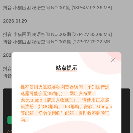
抖音 小猫困困 秘语空间 NO.001期 [13P-4V 93.39 MB]
2026.01.29
抖音 小猫困困 秘语空间 NO.002期 [27P-2V 83.08 MB]
抖音 小猫困困 秘语空间 NO.003期 [27P-1V 79.22 MB]
2026.02.10
站点提示
抖音 小猫困困 秘语空间 NO.004期 [37P-8.46 MB]
抖音 小猫困困 秘语空间 NO.005期 [25P-2V 143.1 MB]
推荐使用火狐或谷歌浏览器访问，个别国产浏
览器可能会无法访问）。网址发布页：
VIP
下载价格
专享
daoyu.app
（请加入收藏夹）。请使用正规邮
箱注册，如QQ邮箱、163邮箱、微软、Google
仅限VIP下载
升级VIP
等邮箱，切勿使用临时邮箱，否则收不到验证
码。
安卓解压
苹果解压
电脑解压
①：所有素材切勿外传，仅供欣赏，喜欢请支持原作者！