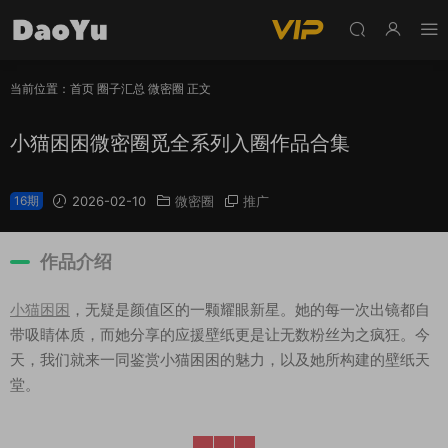
当前位置：
首页
圈子汇总
微密圈
正文
小猫困困微密圈觅全系列入圈作品合集
16期
2026-02-10
微密圈
推广
作品介绍
小猫困困
，无疑是颜值区的一颗耀眼新星。她的每一次出镜都自
带吸睛体质，而她分享的应援壁纸更是让无数粉丝为之疯狂。今
天，我们就来一同鉴赏小猫困困的魅力，以及她所构建的壁纸天
堂。