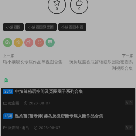
0
0
小猫困困
小猫困困微密圈
小猫困困本困
上一篇
下一篇
猫小娴舰长专属作品等视图合集
玩你屁股香屁酱轻糖乐园微密圈系
列视图合集
猜你喜欢
申辣辣秘语空间及觅圈圈子系列合集
28期
VIP
微密圈
2026-08-07
温柔苗(苗老师)趣岛及微密圈专属入圈作品合集
12期
VIP
微密圈
·
趣岛
2026-08-07