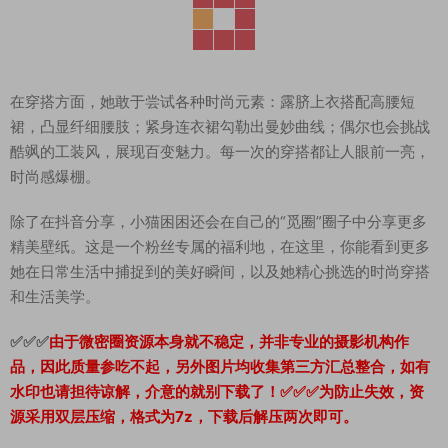
在穿搭方面，她敢于尝试各种时尚元素：露脐上衣搭配高腰短
裙，凸显纤细腰肢；紧身连衣裙勾勒出曼妙曲线；偶尔也会挑战
酷飒的工装风，展现百变魅力。每一次的穿搭都让人眼前一亮，
时尚感爆棚。
除了在抖音分享，小猫困困还会在自己的“觅圈”圈子中分享更多
精美壁纸。这是一个粉丝专属的福利地，在这里，你能看到更多
她在日常生活中捕捉到的美好瞬间，以及她精心挑选的时尚穿搭
和生活美学。
✅✅✅
由于微密圈资源本身就不稳定，并非专业的摄影机构作
品，因此质量参吃不起，另外图片均收集第三方汇总整合，如有
水印也请担待谅解，介意的就别下载了！✅✅✅为防止失效，资
源采用双层压缩，格式为7z，下载后解压两次即可。