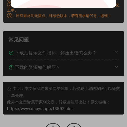
②：所有素材密码均已测试，遇见问题站内有教程学习，不会再提交
工单。
③：所有素材均无露点、纯绿色版本，若有需求请另寻，谢谢！
常见问题
下载后提示文件损坏、解压出错怎么办？
下载的资源如何解压？
申明：本文资源均来源网友分享，若侵犯了您的权限可以提交
工单处理。
此外本文章皆属于原创文章，转载请注明出处！原文链接：
https://www.daoyu.app/13592.html