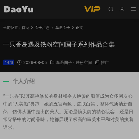
当前位置：
首页
圈子汇总
岛遇圈子
正文
一只香岛遇及铁粉空间圈子系列作品合集
44期
2026-08-05
岛遇圈子
·
铁粉空间
推广
个人介绍
“
一只香
”以其高挑修长的身材和令人艳羡的颜值成为众多网友心
中的“人美颜”典范。她的五官精致，皮肤白皙，整体气质清新自
然，仿佛从画中走出的美人。无论是镜头前的精心妆容，还是日
常穿搭中的时尚品味，她都展现了极高的审美水平和对美的执着
追求。