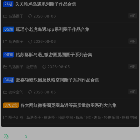
关关雎鸠岛遇系列圈子作品合集
21期
VIP
岛遇圈子
2026-08-06
瑶瑶小老虎岛遇app系列圈子作品合集
05期
VIP
岛遇圈子
2026-08-06
姑苏酥酥岛遇_微密圈觅圈圈子系列合集
08期
VIP
岛遇圈子
·
微密圈
2026-08-05
肥嘉轻糖乐园及铁粉空间圈子系列作品合集
30期
VIP
铁粉空间
2026-08-05
各大网红微密圈觅圈岛遇等高质量散图系列大合集
3702套
圈子汇总
·
岛遇圈子
·
微密圈
·
秘语空间
·
舰长门槛
·
趣岛
·
轻糖乐园
·
铁粉空间
VIP
·
鹿包live
2026-08-03
评论
0