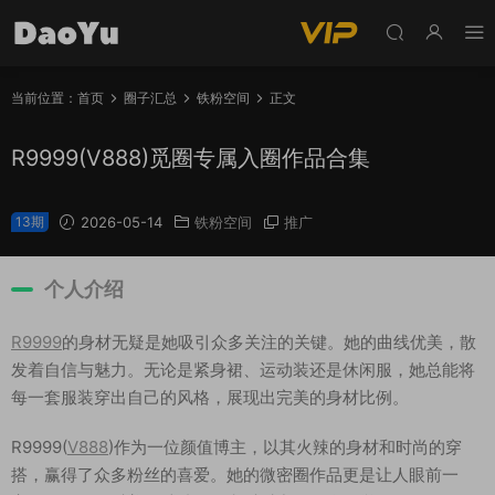
当前位置：
首页
圈子汇总
铁粉空间
正文
R9999(V888)觅圈专属入圈作品合集
13期
2026-05-14
铁粉空间
推广
个人介绍
R9999
的身材无疑是她吸引众多关注的关键。她的曲线优美，散
发着自信与魅力。无论是紧身裙、运动装还是休闲服，她总能将
每一套服装穿出自己的风格，展现出完美的身材比例。
R9999(
V888
)作为一位颜值博主，以其火辣的身材和时尚的穿
搭，赢得了众多粉丝的喜爱。她的微密圈作品更是让人眼前一