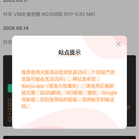
2025.03.17
抖音 V888 微密圈 NO.008期 [61P-9.83 MB]
2026.05.14
抖音 R9999 – 微密圈 NO.009期 嘉宾专属系列[10V 1.59GB]
站点提示
VIP
下载价格
专享
推荐使用火狐或谷歌浏览器访问，个别国产浏
仅限VIP下载
升级VIP
览器可能会无法访问）。网址发布页：
daoyu.app
（请加入收藏夹）。请使用正规邮
安卓解压
苹果解压
电脑解压
箱注册，如QQ邮箱、163邮箱、微软、Google
等邮箱，切勿使用临时邮箱，否则收不到验证
①：所有素材切勿外传，仅供欣赏，喜欢请支持原作者！
码。
②：所有素材密码均已测试，遇见问题站内有教程学习，不会再提交
工单。
③：所有素材均无露点、纯绿色版本，若有需求请另寻，谢谢！