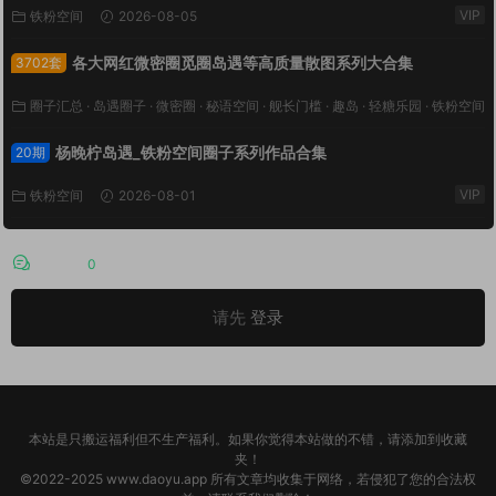
VIP
铁粉空间
2026-08-05
各大网红微密圈觅圈岛遇等高质量散图系列大合集
3702套
圈子汇总
·
岛遇圈子
·
微密圈
·
秘语空间
·
舰长门槛
·
趣岛
·
轻糖乐园
·
铁粉空间
VIP
·
鹿包live
2026-08-03
杨晚柠岛遇_铁粉空间圈子系列作品合集
20期
VIP
铁粉空间
2026-08-01
评论
0
请先
登录
本站是只搬运福利但不生产福利。如果你觉得本站做的不错，请添加到收藏
夹！
©2022-2025 www.daoyu.app 所有文章均收集于网络，若侵犯了您的合法权