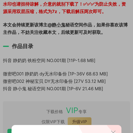
水印也请担待谅解，介意的就别下载了！✅✅✅为防止失效，资
源采用双层压缩，格式为7z，下载后解压两次即可。
本文会持续更新该博主@
静小鬼
秘语空间作品，如果你喜欢该博
主作品，不妨关注收藏本文，后续更新可及时获取。
作品目录
抖音 静奶奶 铁粉空间 NO.001期 [11P-1.68 MB]
微密吧001 静奶奶 dy无水印备份 [1P-36V 68.63 MB]
微密吧002 神秘宝贝 DY无水印备份 [27V 53.12 MB]
抖音 静小鬼 秘语空间 NO.001期 [1P-6V 21.46 MB]
VIP
下载价格
专享
仅限VIP下载
升级VIP
安卓解压
苹果解压
电脑解压