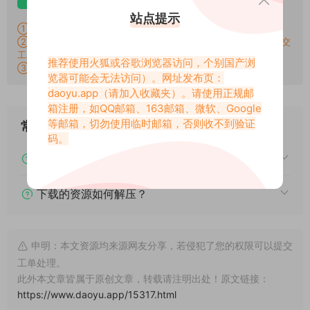
站点提示
①：所有素材切勿外传，仅供欣赏，喜欢请支持原作者！
②：所有素材密码均已测试，遇见问题站内有教程学习，不会再提交
工单。
推荐使用火狐或谷歌浏览器访问，个别国产浏
③：所有素材均无露点、纯绿色版本，若有需求请另寻，谢谢！
览器可能会无法访问）。网址发布页：
daoyu.app
（请加入收藏夹）。请使用正规邮
箱注册，如QQ邮箱、163邮箱、微软、Google
等邮箱，切勿使用临时邮箱，否则收不到验证
常见问题
码。
下载后提示文件损坏、解压出错怎么办？
下载的资源如何解压？
申明：本文资源均来源网友分享，若侵犯了您的权限可以提交
工单处理。
此外本文章皆属于原创文章，转载请注明出处！原文链接：
https://www.daoyu.app/15317.html