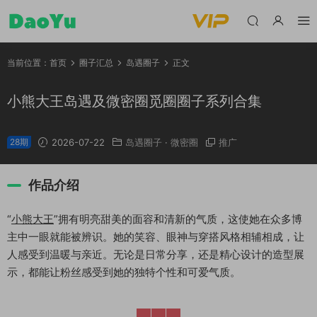
当前位置：
首页
圈子汇总
岛遇圈子
正文
小熊大王岛遇及微密圈觅圈圈子系列合集
28期
2026-07-22
岛遇圈子
·
微密圈
推广
作品介绍
“
小熊大王
”拥有明亮甜美的面容和清新的气质，这使她在众多博
主中一眼就能被辨识。她的笑容、眼神与穿搭风格相辅相成，让
人感受到温暖与亲近。无论是日常分享，还是精心设计的造型展
示，都能让粉丝感受到她的独特个性和可爱气质。