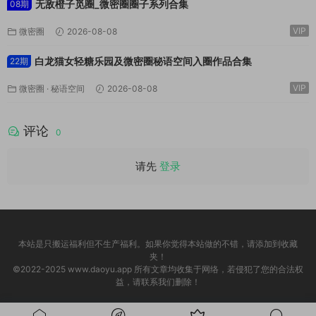
无敌橙子觅圈_微密圈圈子系列合集
08期
VIP
微密圈
2026-08-08
白龙猫女轻糖乐园及微密圈秘语空间入圈作品合集
22期
VIP
微密圈
·
秘语空间
2026-08-08
评论
0
请先
登录
本站是只搬运福利但不生产福利。如果你觉得本站做的不错，请添加到收藏
夹！
©2022-2025 www.daoyu.app 所有文章均收集于网络，若侵犯了您的合法权
益，请联系我们删除！