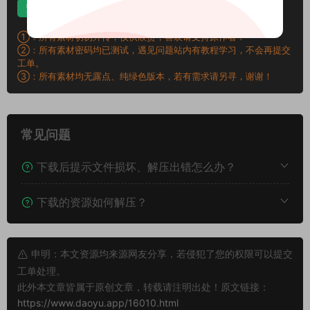
安卓解压
苹果解压
电脑解压
①：所有素材切勿外传，仅供欣赏，喜欢请支持原作者！
②：所有素材密码均已测试，遇见问题站内有教程学习，不会再提交
工单。
③：所有素材均无露点、纯绿色版本，若有需求请另寻，谢谢！
常见问题
下载后提示文件损坏、解压出错怎么办？
下载的资源如何解压？
申明：本文资源均来源网友分享，若侵犯了您的权限可以提交
工单处理。
此外本文章皆属于原创文章，转载请注明出处！原文链接：
https://www.daoyu.app/16010.html