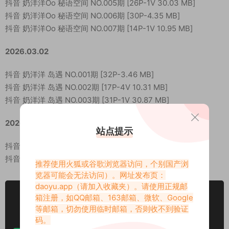
抖音 奶洋洋Oo 秘语空间 NO.005期 [26P-1V 30.03 MB]
抖音 奶洋洋Oo 秘语空间 NO.006期 [30P-4.35 MB]
抖音 奶洋洋Oo 秘语空间 NO.007期 [14P-1V 10.95 MB]
2026.03.02
抖音 奶洋洋 岛遇 NO.001期 [32P-3.46 MB]
抖音 奶洋洋 岛遇 NO.002期 [17P-4V 10.31 MB]
抖音 奶洋洋 岛遇 NO.003期 [31P-1V 30.87 MB]
2026.03.20
站点提示
抖音 奶洋洋 岛遇 NO.004期 [28P-3.08 MB]
抖音 奶洋洋 岛遇 NO.005期 [23P-2V 11.97 MB]
推荐使用火狐或谷歌浏览器访问，个别国产浏
览器可能会无法访问）。网址发布页：
daoyu.app
（请加入收藏夹）。请使用正规邮
VIP
箱注册，如QQ邮箱、163邮箱、微软、Google
下载价格
专享
等邮箱，切勿使用临时邮箱，否则收不到验证
仅限VIP下载
升级VIP
码。