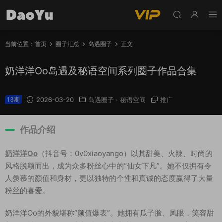
当前位置：
首页
圈子汇总
岛遇圈子
正文
奶洋洋Oo岛遇及秘语空间系列圈子作品合集
13期
2026-03-20
岛遇圈子
·
秘语空间
推广
作品介绍
奶洋洋Oo
（抖音号：0v0xiaoyango）以其甜美、火辣、时尚的
风格脱颖而出，成为众多粉丝心中的“仙女下凡”。她不仅拥有令
人羡慕的颜值和身材，更以独特的个性和真诚的态度赢得了大量
粉丝的喜爱。
奶洋洋Oo的外貌堪称“颜值爆表”。她拥有瓜子脸、凤眼，笑容甜