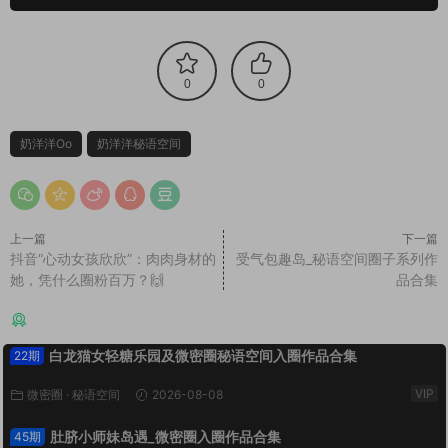
0
0
奶洋洋Oo
奶洋洋秘语空间
上一篇
下一篇
抖音“心动女孩欣欣”：肉肉身材的
受气包趣岛_秘语空间圈子系列作
她，凭什么圈粉百万？🙌
品合集
猜你喜欢
白龙猫女轻糖乐园及微密圈秘语空间入圈作品合集
22期
VIP
微密圈
·
秘语空间
2026-08-08
肚脐小师妹岛遇_微密圈入圈作品合集
45期