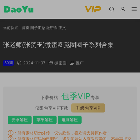
当前位置：
首页
圈子汇总
微密圈
正文
张老师(张贺玉)微密圈觅圈圈子系列合集
80期
2024-11-07
微密圈
推广
包季VIP
下载价格
专享
仅限包季VIP下载
升级包季VIP
安卓解压
苹果解压
电脑解压
①：所有素材切勿外传，仅供欣赏，喜欢请支持原作者！
②：所有素材密码均已测试，遇见问题站内有教程学习，不会再提交