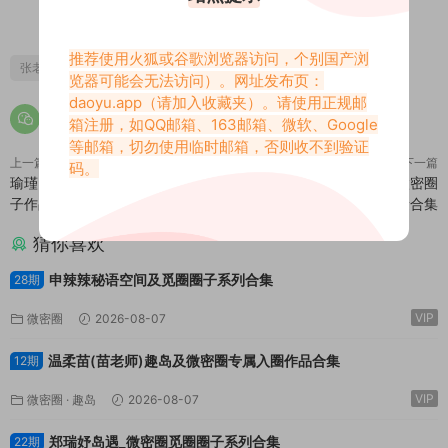
1
0
推荐使用火狐或谷歌浏览器访问，个别国产浏
张老师hy
张老师微密圈
张老师正能量
张贺玉微密圈
览器可能会无法访问）。网址发布页：
daoyu.app
（请加入收藏夹）。请使用正规邮
箱注册，如QQ邮箱、163邮箱、微软、Google
等邮箱，切勿使用临时邮箱，否则收不到验证
上一篇
下一篇
码。
瑜瑾U微密圈(铁粉空间)高质量圈
馨馨酱(无欲无求的推土君)微密圈
子作品合集
高质量合集
猜你喜欢
申辣辣秘语空间及觅圈圈子系列合集
28期
VIP
微密圈
2026-08-07
温柔苗(苗老师)趣岛及微密圈专属入圈作品合集
12期
VIP
微密圈
·
趣岛
2026-08-07
郑瑞妤岛遇_微密圈觅圈圈子系列合集
22期