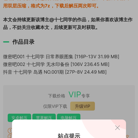
用双层压缩，格式为7z，下载后解压两次即可。
本文会持续更新该博主@十七同学的作品，如果你喜欢该博主作
品，不妨关注收藏本文，后续更新可及时获取。
作品目录
微密吧001 十七同学 日常养眼图集 [116P-13V 31.99 MB]
微密吧002 十七同学 无水印备份 [106V 236.45 MB]
抖音 十七同学 岛遇 NO.001期 [27P-8V 24.49 MB]
VIP
下载价格
专享
仅限VIP下载
升级VIP
安卓解压
苹果解压
电脑解压
①：所有素材切勿外传，仅供欣赏，喜欢请支持原作者！
站点提示
②：所有素材密码均已测试，遇见问题站内有教程学习，不会再提交