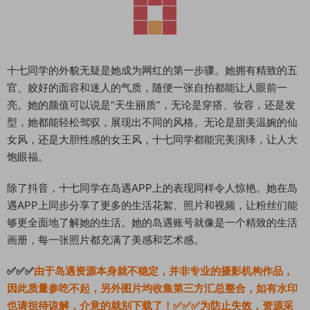
十七同学的外貌无疑是她成为网红的第一步骤。她拥有精致的五
官、姣好的面容和迷人的气质，随便一张自拍都能让人眼前一
亮。她的颜值可以说是“天生丽质”，无论是穿搭、妆容，还是发
型，她都能轻松驾驭，展现出不同的风格。无论是甜美温婉的仙
女风，还是大胆性感的女王风，十七同学都能完美演绎，让人大
饱眼福。
除了抖音，十七同学在岛遇APP上的表现同样令人惊艳。她在岛
遇APP上同步分享了更多的生活花絮、照片和视频，让粉丝们能
够更全面地了解她的生活。她的岛遇账号就像是一个精致的生活
画册，每一张照片都充满了美感和艺术感。
✅✅✅
由于岛遇资源本身就不稳定，并非专业的摄影机构作品，
因此质量参吃不起，另外图片均收集第三方汇总整合，如有水印
也请担待谅解，介意的就别下载了！✅✅✅为防止失效，资源采