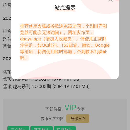
抖音 雪顶 岛遇 NO.025期 [42P-5V 51.6 MB]
站点提示
2026.07.11
推荐使用火狐或谷歌浏览器访问，个别国产浏
抖音 雪顶 岛遇 NO.026期 [26P-8V 30.47 MB]
览器可能会无法访问）。网址发布页：
抖音 雪顶 岛遇 NO.027期 [14P-8V 38.51 MB]
daoyu.app
（请加入收藏夹）。请使用正规邮
箱注册，如QQ邮箱、163邮箱、微软、Google
抖音 雪顶 岛遇 NO.028期 [33P-4V 41.84 MB]
等邮箱，切勿使用临时邮箱，否则收不到验证
码。
2026.07.21
雪顶 趣岛系列 NO.001期 [23P-3V 8.55 MB]
雪顶 趣岛系列 NO.002期 [37P-7.91 MB]
雪顶 趣岛系列 NO.003期 [26P-4V 17.01 MB]
VIP
下载价格
专享
仅限VIP下载
升级VIP
安卓解压
苹果解压
电脑解压