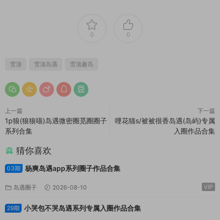
0
0
雪顶
雪顶岛遇
雪顶趣岛
上一篇
下一篇
1p狼(狼狼喵)岛遇微密圈觅圈圈子
哩花猫s/被被很香岛遇(岛屿)专属
系列合集
入圈作品合集
猜你喜欢
杨爽岛遇app系列圈子作品合集
03期
VIP
岛遇圈子
2026-08-10
小哭包不哭岛遇系列专属入圈作品合集
29期