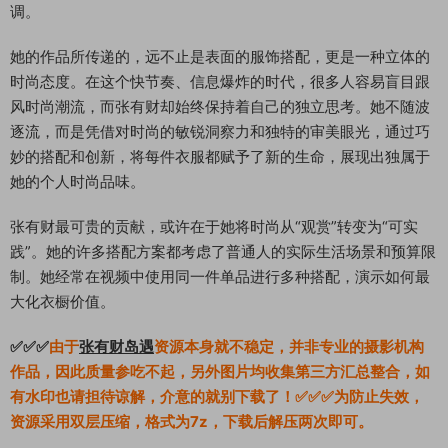
调。
她的作品所传递的，远不止是表面的服饰搭配，更是一种立体的
时尚态度。在这个快节奏、信息爆炸的时代，很多人容易盲目跟
风时尚潮流，而张有财却始终保持着自己的独立思考。她不随波
逐流，而是凭借对时尚的敏锐洞察力和独特的审美眼光，通过巧
妙的搭配和创新，将每件衣服都赋予了新的生命，展现出独属于
她的个人时尚品味。
张有财最可贵的贡献，或许在于她将时尚从“观赏”转变为“可实
践”。她的许多搭配方案都考虑了普通人的实际生活场景和预算限
制。她经常在视频中使用同一件单品进行多种搭配，演示如何最
大化衣橱价值。
✅✅✅
由于
张有财岛遇
资源本身就不稳定，并非专业的摄影机构
作品，因此质量参吃不起，另外图片均收集第三方汇总整合，如
有水印也请担待谅解，介意的就别下载了！✅✅✅为防止失效，
资源采用双层压缩，格式为7z，下载后解压两次即可。