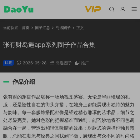
当前位置：
首页
圈子汇总
岛遇圈子
正文
张有财岛遇app系列圈子作品合集
14期
2026-05-28
岛遇圈子
推广
作品介绍
张有财
的穿搭作品堪称一场场视觉盛宴。无论是华丽璀璨的礼
服，还是随性自在的街头穿搭，在她身上都能展现出独特的魅力
与韵味。每一套服饰搭配都像是经过精心雕琢的艺术品，细节之
处尽显完美。她对色彩的把握精准而独到，能巧妙地将不同色调
融合在一起，营造出和谐又吸睛的效果；对款式的选择也独具慧
眼，总能在潮流与经典之间找到平衡，展现出与众不同的时尚格