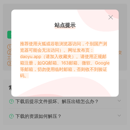
VIP
下载价格
专享
仅限VIP下载
升级VIP
站点提示
安卓解压
苹果解压
电脑解压
推荐使用火狐或谷歌浏览器访问，个别国产浏
①：所有素材切勿外传，仅供欣赏，喜欢请支持原作者！
览器可能会无法访问）。网址发布页：
②：所有素材密码均已测试，遇见问题站内有教程学习，不会再提交
daoyu.app
（请加入收藏夹）。请使用正规邮
工单。
箱注册，如QQ邮箱、163邮箱、微软、Google
③：所有素材均无露点、纯绿色版本，若有需求请另寻，谢谢！
等邮箱，切勿使用临时邮箱，否则收不到验证
码。
常见问题
下载后提示文件损坏、解压出错怎么办？
下载的资源如何解压？