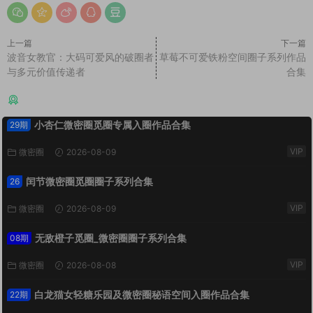
上一篇
下一篇
波音女教官：大码可爱风的破圈者
草莓不可爱铁粉空间圈子系列作品
与多元价值传递者
合集
猜你喜欢
小杏仁微密圈觅圈专属入圈作品合集
29期
VIP
微密圈
2026-08-09
闰节微密圈觅圈圈子系列合集
26
VIP
微密圈
2026-08-09
无敌橙子觅圈_微密圈圈子系列合集
08期
VIP
微密圈
2026-08-08
白龙猫女轻糖乐园及微密圈秘语空间入圈作品合集
22期