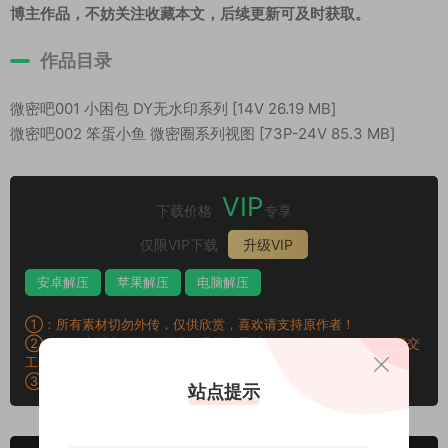
博主作品，不妨关注收藏本文，后续更新可及时获取。
作品目录
微密吧001 小困包 DY无水印系列 [14V 26.19 MB]
微密吧002 笨蛋小鱼 微密圈系列视图 [73P-24V 85.3 MB]
VIP
下载价格
专享
仅限VIP下载
升级VIP
安卓解压
苹果解压
电脑解压
①：所有素材切勿外传，仅供欣赏，喜欢请支持原作者！
②：所有素材密码均已测试，遇见问题站内有教程学习，不会再提交
工单。
③：所有素材均无露点、纯绿色版本，若有需求请另寻，谢谢！
站点提示