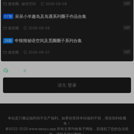
VIP
微密圈
·
秘语空间
2026-08-08
呆呆小羊趣岛及岛遇系列圈子作品合集
07期
VIP
微密圈
2026-08-08
申辣辣秘语空间及觅圈圈子系列合集
28期
VIP
微密圈
2026-08-07
评论
0
请先
登录
本站是只搬运福利但不生产福利。如果你觉得本站做的不错，请添加到收藏
夹！
©2022-2025 www.daoyu.app 所有文章均收集于网络，若侵犯了您的合法权