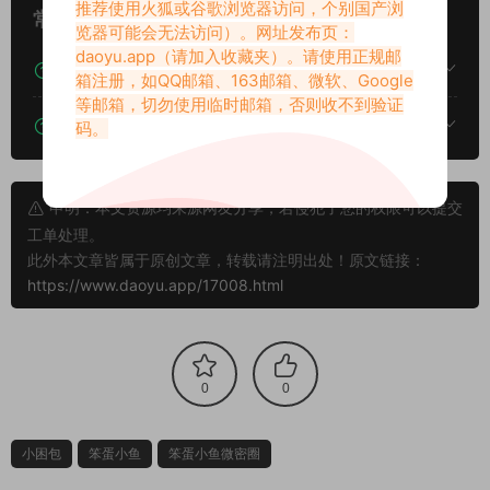
推荐使用火狐或谷歌浏览器访问，个别国产浏
常见问题
览器可能会无法访问）。网址发布页：
daoyu.app
（请加入收藏夹）。请使用正规邮
下载后提示文件损坏、解压出错怎么办？
箱注册，如QQ邮箱、163邮箱、微软、Google
等邮箱，切勿使用临时邮箱，否则收不到验证
下载的资源如何解压？
码。
申明：本文资源均来源网友分享，若侵犯了您的权限可以提交
工单处理。
此外本文章皆属于原创文章，转载请注明出处！原文链接：
https://www.daoyu.app/17008.html
0
0
小困包
笨蛋小鱼
笨蛋小鱼微密圈