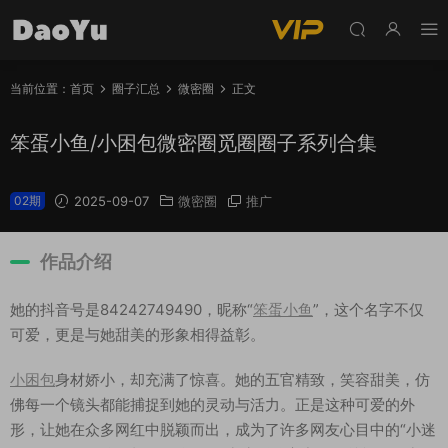
当前位置：
首页
圈子汇总
微密圈
正文
笨蛋小鱼/小困包微密圈觅圈圈子系列合集
02期
2025-09-07
微密圈
推广
作品介绍
她的抖音号是84242749490，昵称“
笨蛋小鱼
”，这个名字不仅
可爱，更是与她甜美的形象相得益彰。
小困包
身材娇小，却充满了惊喜。她的五官精致，笑容甜美，仿
佛每一个镜头都能捕捉到她的灵动与活力。正是这种可爱的外
形，让她在众多网红中脱颖而出，成为了许多网友心目中的“小迷