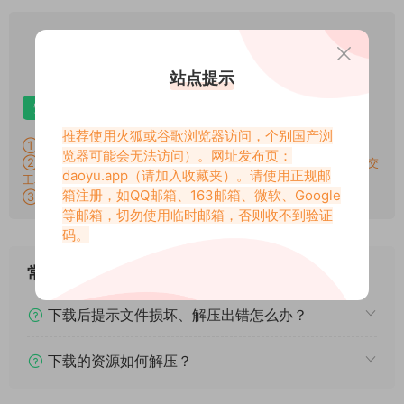
VIP
下载价格
专享
仅限VIP下载
升级VIP
站点提示
安卓解压
苹果解压
电脑解压
推荐使用火狐或谷歌浏览器访问，个别国产浏
①：所有素材切勿外传，仅供欣赏，喜欢请支持原作者！
览器可能会无法访问）。网址发布页：
②：所有素材密码均已测试，遇见问题站内有教程学习，不会再提交
daoyu.app
（请加入收藏夹）。请使用正规邮
工单。
箱注册，如QQ邮箱、163邮箱、微软、Google
③：所有素材均无露点、纯绿色版本，若有需求请另寻，谢谢！
等邮箱，切勿使用临时邮箱，否则收不到验证
码。
常见问题
下载后提示文件损坏、解压出错怎么办？
下载的资源如何解压？