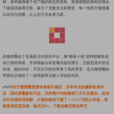
材，各种修身裙子成了她的标志性装扮。苗条细致的身材在镜头
下展现得淋漓尽致，吸引了无数关注和赞赏。每一张照片都透露
出自信与优雅，让人忍不住多看几眼。
在微密圈这个充满多元内容的平台，像“船袜小兔”这样能够形成
自己独特风格，并持续输出高质量内容的博主，无疑是其中的佼
佼者。她的存在，不仅仅为粉丝带来了美的享受，也为微密圈的
早期生态增添了一抹亮丽而又耐人寻味的光彩。
✅✅✅
由于微密圈资源本身就不稳定，并非专业的摄影机构作
品，因此质量参吃不起，另外图片均收集第三方汇总整合，如有
水印也请担待谅解，介意的就别下载了！✅✅✅为防止失效，资
源采用双层压缩，格式为7z，下载后解压两次即可。