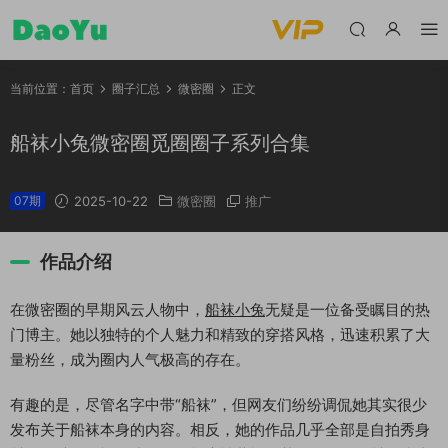
当前位置：
首页
圈子汇总
微密圈
正文
船袜小兔微密圈觅圈圈子系列合集
07期
2025-10-22
微密圈
推广
作品介绍
在微密圈的早期风云人物中，
船袜小兔
无疑是一位备受瞩目的热
门博主。她以独特的个人魅力和精致的穿搭风格，迅速积累了大
量粉丝，成为圈内人气极高的存在。
有趣的是，尽管名字中带“船袜”，但网友们纷纷调侃她其实很少
发布关于船袜本身的内容。相反，她的作品几乎全部是自拍秀身