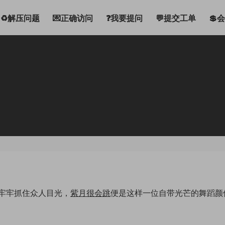
♻解压问题
💌正确访问
❓我要提问
💬提交工单
💲
牢牢抓住众人目光，
紫月很会跳
便是这样一位自带光芒的舞蹈颜