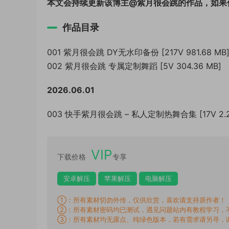
本文会持续更新该博主@紫月很会跳的作品，如果
作品目录
001 紫月很会跳 DY无水印备份 [217V 981.68 MB
002 紫月很会跳 专属定制舞蹈 [5V 304.36 MB]
2026.06.01
003 快手紫月很会跳 – 私人定制热舞合集 [17V 2.2
VIP
下载价格
专享
安卓解压
苹果解压
电脑解压
①：所有素材切勿外传，仅供欣赏，喜欢请支持原作者！
②：所有素材密码均已测试，遇见问题站内有教程学习，
③：所有素材均无露点、纯绿色版本，若有需求请另寻，