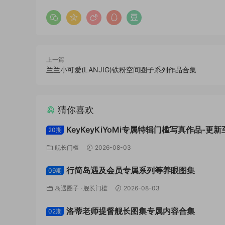
上一篇
兰兰小可爱(LANJIG)铁粉空间圈子系列作品合集
猜你喜欢
KeyKeyKiYoMi专属特辑门槛写真作品-更新
20期
2026.08
舰长门槛
2026-08-03
行简岛遇及会员专属系列等养眼图集
09期
岛遇圈子
·
舰长门槛
2026-08-03
洛蒂老师提督舰长图集专属内容合集
02期