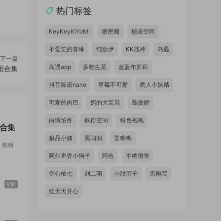
热门标签
KeyKeyKiYoMi
微密圈
秘语空间
不爱笑的赛琳
纯欲伊
KK战神
岛遇
下一篇
岛遇app
多吃生菜
超蓝布罗莉
图合集
抖音陈诺nano
草莓不可爱
磨人小妖精
可爱的肉巴
妈的大宝贝
聂傲娇
白璃怕疼
铁粉空间
粉色袍袍
合集
极品小姨
黑闰润
姜糖糖
·
铁粉
VIP
阿尔卑香小狗子
阿色
半糖很乖
空心柚七
刘二萌
小甜酒子
黑饱宝
VIP
绘天天开心