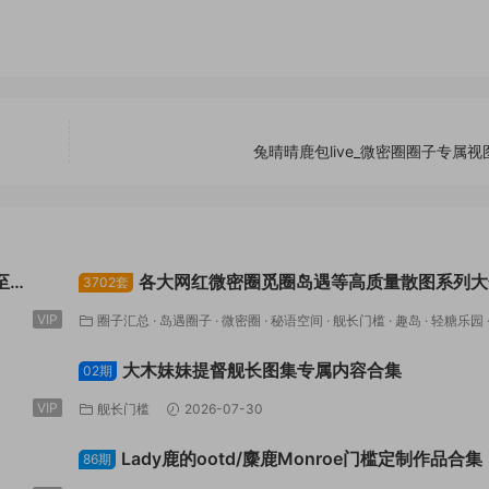
兔晴晴鹿包live_微密圈圈子专属视
至
各大网红微密圈觅圈岛遇等高质量散图系列大
3702套
VIP
圈子汇总
·
岛遇圈子
·
微密圈
·
秘语空间
·
舰长门槛
·
趣岛
·
轻糖乐园
空间
·
鹿包live
2026-08-03
大木妹妹提督舰长图集专属内容合集
02期
VIP
舰长门槛
2026-07-30
Lady鹿的ootd/麋鹿Monroe门槛定制作品合集
86期