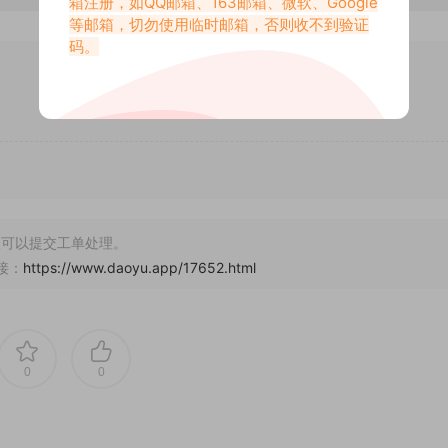
箱注册，如QQ邮箱、163邮箱、微软、Google
等邮箱，切勿使用临时邮箱，否则收不到验证
码。
可以提交工单处理。
接：
https://www.daoyu.app/17652.html
0
0