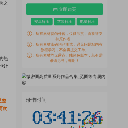
为之
立即购买
安卓解压
苹果解压
电脑解压
①：所有素材切勿外传，仅供欣赏，喜欢请支
持原作者！
②：所有素材密码均已测试，遇见问题站内有
教程学习，不会再提交工单。
③：所有素材均无露点、纯绿色版本，若有需
的热
求请另寻，谢谢！
也让
珍惜时间
总整
两次