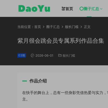
💒首页
⭕圈子汇总
当前位置：
首页
圈子汇总
舰长门槛
正文
紫月很会跳会员专属系列作品合集
03期
2026-06-01
舰长门槛
作品介绍
在快手的舞台上，总有一些身影凭借热爱与实力，
主。