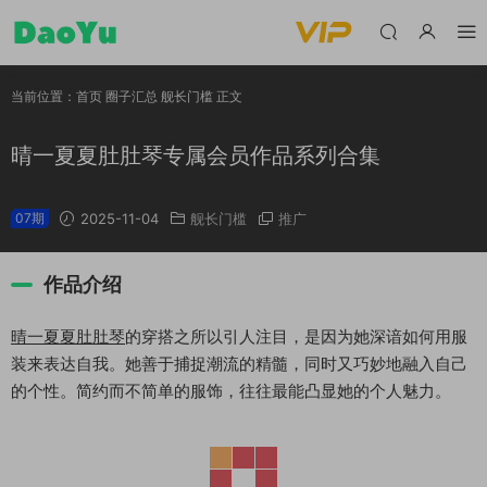
当前位置：
首页
圈子汇总
舰长门槛
正文
晴一夏夏肚肚琴专属会员作品系列合集
07期
2025-11-04
舰长门槛
推广
作品介绍
晴一夏夏
肚肚琴
的穿搭之所以引人注目，是因为她深谙如何用服
装来表达自我。她善于捕捉潮流的精髓，同时又巧妙地融入自己
的个性。简约而不简单的服饰，往往最能凸显她的个人魅力。