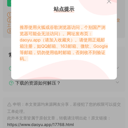
安卓解压
苹果解压
电脑解压
站点提示
①：所有素材切勿外传，仅供欣赏，喜欢请支持原作者！
②：所有素材密码均已测试，遇见问题站内有教程学习，不会再提交
工单。
推荐使用火狐或谷歌浏览器访问，个别国产浏
③：所有素材均无露点、纯绿色版本，若有需求请另寻，谢谢！
览器可能会无法访问）。网址发布页：
daoyu.app
（请加入收藏夹）。请使用正规邮
箱注册，如QQ邮箱、163邮箱、微软、Google
等邮箱，切勿使用临时邮箱，否则收不到验证
常见问题
码。
下载后提示文件损坏、解压出错怎么办？
下载的资源如何解压？
申明：本文资源均来源网友分享，若侵犯了您的权限可以提交
工单处理。
此外本文章皆属于原创文章，转载请注明出处！原文链接：
https://www.daoyu.app/17768.html