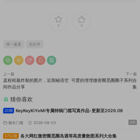
0
0
晴一夏夏
肚肚琴
上一篇
下一篇
孟程程最炸裂的图片，近期秘语空
可爱的埋埋微密圈觅圈圈子系列合
间作品分享
集
猜你喜欢
KeyKeyKiYoMi专属特辑门槛写真作品-更新至2026.08
20期
VIP
舰长门槛
2026-08-03
各大网红微密圈觅圈岛遇等高质量散图系列大合集
3702套