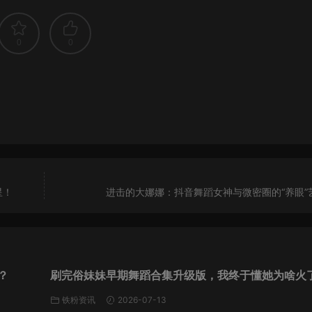
0
0
星！
进击的大娜娜：抖音舞蹈女神与微密圈的“养眼”
？
刷完俗妹妹早期舞蹈合集升级版，我终于懂她为啥火
铁粉资讯
2026-07-13