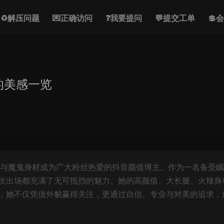
♻解压问题
💌正确访问
❓我要提问
💬提交工单
💲
的美感一览
使面孔与魔鬼身材成为广大粉丝热爱的抖音颜值博主。作为一名备受
次出场都充满了无可抵挡的魅力。她的高颜值、大长腿、火辣身
，她不仅凭借外貌赢得关注，更通过自信、专业与对美的追求，