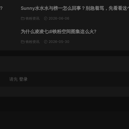
？
Sunny水水水与榜一怎么回事？别急着骂，先看看这
道还剩什么
铁粉资讯
2026-06-06
为什么凌凌七dl铁粉空间图集这么火?
铁粉资讯
2026-05-30
请先
登录