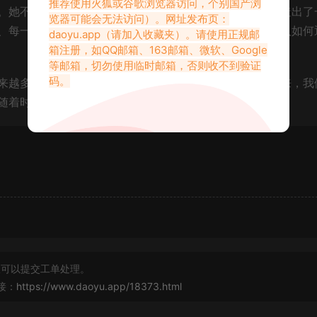
推荐使用火狐或谷歌浏览器访问，个别国产浏
。她不仅仅是一个车模，更是通过自身的努力与智慧，打造出了
览器可能会无法访问）。网址发布页：
、每一条动态都仿佛是对自我价值的宣言，展现了一个女人如何
daoyu.app
（请加入收藏夹）。请使用正规邮
箱注册，如QQ邮箱、163邮箱、微软、Google
等邮箱，切勿使用临时邮箱，否则收不到验证
码。
来越多的目光，成为娱乐与时尚圈中不可忽视的存在。未来，我
随着时间的推移，愈加光彩照人。
可以提交工单处理。
接：
https://www.daoyu.app/18373.html