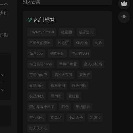
一个
通过
热门标签
KeyKeyKiYoMi
微密圈
秘语空间
们期
不爱笑的赛琳
纯欲伊
KK战神
岛遇
岛遇app
多吃生菜
超蓝布罗莉
抖音陈诺nano
草莓不可爱
磨人小妖精
可爱的肉巴
妈的大宝贝
聂傲娇
白璃怕疼
铁粉空间
粉色袍袍
极品小姨
黑闰润
姜糖糖
阿尔卑香小狗子
阿色
半糖很乖
空心柚七
刘二萌
小甜酒子
黑饱宝
绘天天开心