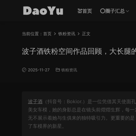
💒首页
⭕圈子汇总
当前位置：
首页
铁粉资讯
正文
波子酒铁粉空间作品回顾，大长腿
2025-11-27
铁粉资讯
波子酒
（抖音号：Bokior.）是一位凭借其天
美女车模，她的身影总是在镜头前熠熠生辉，每一
无不展示着她与生俱来的独特吸引力。更重要的是
了车模界的新星。