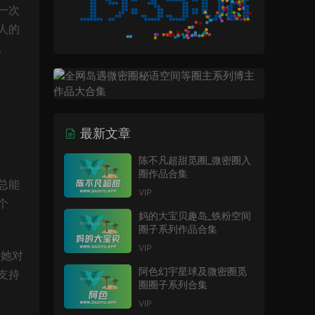
一次
人的
。
最新文章
陈不凡超甜觅圈_微密圈入
圈作品合集
总能
VIP
个
妈的大宝贝趣岛_铁粉空间
圈子系列作品合集
VIP
到她对
阿色幻宇星球及微密圈觅
支持
圈圈子系列合集
VIP