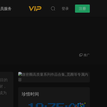
会员服务
登录
注册
推广
瞩目的
材，
成为
珍惜时间