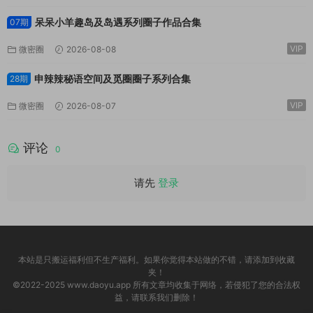
呆呆小羊趣岛及岛遇系列圈子作品合集
07期
VIP
微密圈
2026-08-08
申辣辣秘语空间及觅圈圈子系列合集
28期
VIP
微密圈
2026-08-07
评论
0
请先
登录
本站是只搬运福利但不生产福利。如果你觉得本站做的不错，请添加到收藏
夹！
©2022-2025 www.daoyu.app 所有文章均收集于网络，若侵犯了您的合法权
益，请联系我们删除！