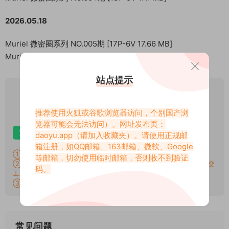
2026.05.18
Muriel 微密圈系列 NO.005期 [17P-6V 17.66 MB]
Muriel 微密圈系列 NO.006期 [14P-16V 49.03 MB]
站点提示
VIP
下载价格
专享
推荐使用火狐或谷歌浏览器访问，个别国产浏
仅限VIP下载
升级VIP
览器可能会无法访问）。网址发布页：
安卓解压
苹果解压
电脑解压
daoyu.app
（请加入收藏夹）。请使用正规邮
箱注册，如QQ邮箱、163邮箱、微软、Google
①：所有素材切勿外传，仅供欣赏，喜欢请支持原作者！
等邮箱，切勿使用临时邮箱，否则收不到验证
②：所有素材密码均已测试，遇见问题站内有教程学习，不会再提交
码。
工单。
③：所有素材均无露点、纯绿色版本，若有需求请另寻，谢谢！
常见问题